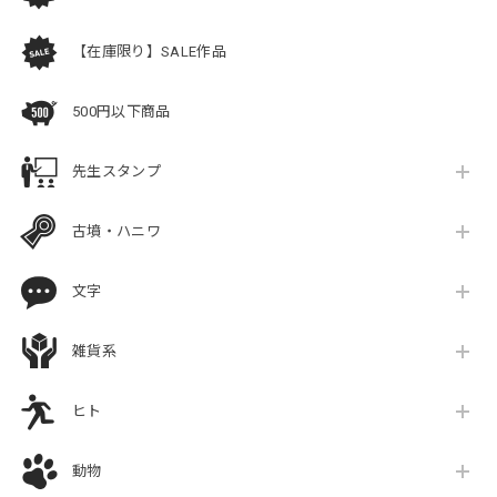
【在庫限り】SALE作品
500円以下商品
先生スタンプ
古墳・ハニワ
文字
雑貨系
ヒト
動物