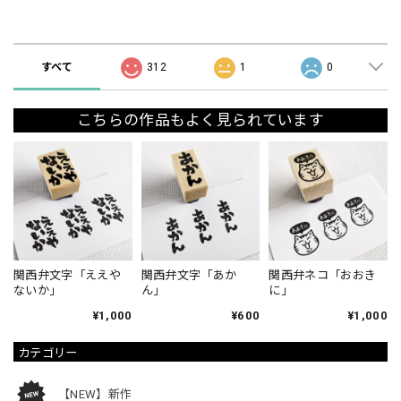
ショップの評価
すべて
312
1
0
こちらの作品もよく見られています
関西弁文字「ええや
関西弁文字「あか
関西弁ネコ「おおき
ないか」
ん」
に」
¥1,000
¥600
¥1,000
カテゴリー
【NEW】新作