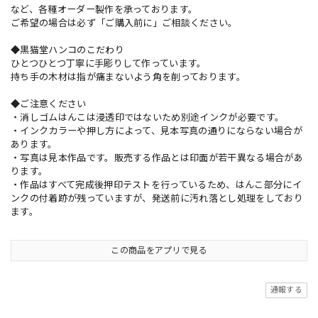
など、各種オーダー製作を承っております。
ご希望の場合は必ず「ご購入前に」ご相談ください。
◆黒猫堂ハンコのこだわり
ひとつひとつ丁寧に手彫りして作っています。
持ち手の木材は指が痛まないよう角を削っております。
◆ご注意ください
・消しゴムはんこは浸透印ではないため別途インクが必要です。
・インクカラーや押し方によって、見本写真の通りにならない場合が
あります。
・写真は見本作品です。販売する作品とは印面が若干異なる場合があ
ります。
・作品はすべて完成後押印テストを行っているため、はんこ部分にイ
ンクの付着跡が残っていますが、発送前に汚れ落とし処理をしており
ます。
この商品をアプリで見る
通報する