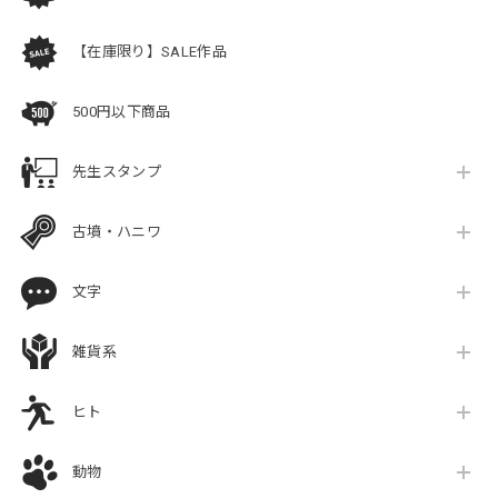
【在庫限り】SALE作品
500円以下商品
先生スタンプ
古墳・ハニワ
文字
雑貨系
ヒト
動物