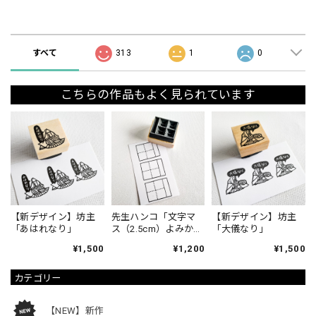
ショップの評価
すべて
313
1
0
こちらの作品もよく見られています
【新デザイン】坊主
先生ハンコ「文字マ
【新デザイン】坊主
「あはれなり」
ス（2.5cm）よみか
「大儀なり」
た」
¥1,500
¥1,200
¥1,500
カテゴリー
【NEW】新作