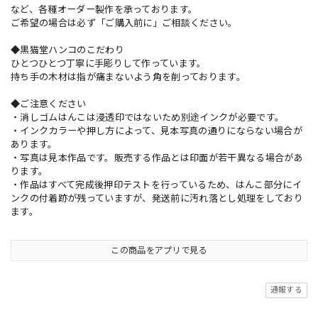
など、各種オーダー製作を承っております。
ご希望の場合は必ず「ご購入前に」ご相談ください。
◆黒猫堂ハンコのこだわり
ひとつひとつ丁寧に手彫りして作っています。
持ち手の木材は指が痛まないよう角を削っております。
◆ご注意ください
・消しゴムはんこは浸透印ではないため別途インクが必要です。
・インクカラーや押し方によって、見本写真の通りにならない場合が
あります。
・写真は見本作品です。販売する作品とは印面が若干異なる場合があ
ります。
・作品はすべて完成後押印テストを行っているため、はんこ部分にイ
ンクの付着跡が残っていますが、発送前に汚れ落とし処理をしており
ます。
この商品をアプリで見る
通報する