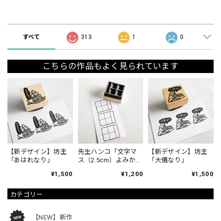
ショップの評価
すべて
313
1
0
こちらの作品もよく見られています
【新デザイン】坊主
先生ハンコ「文字マ
【新デザイン】坊主
「あはれなり」
ス（2.5cm）よみか
「大儀なり」
た」
¥1,500
¥1,200
¥1,500
カテゴリー
【NEW】新作