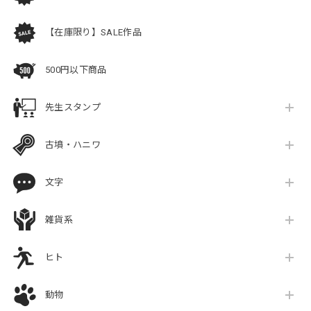
【在庫限り】SALE作品
500円以下商品
先生スタンプ
古墳・ハニワ
文字
雑貨系
ヒト
動物