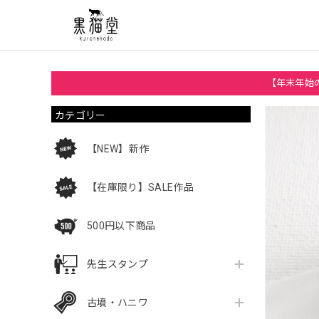
【年末年始の
カテゴリー
【NEW】新作
【在庫限り】SALE作品
500円以下商品
先生スタンプ
古墳・ハニワ