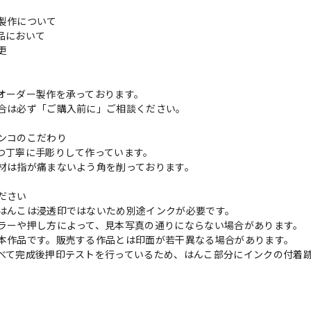
製作について
品において
変更
れ
オーダー製作を承っております。
合は必ず「ご購入前に」ご相談ください。
ンコのこだわり
つ丁寧に手彫りして作っています。
材は指が痛まないよう角を削っております。
ださい
はんこは浸透印ではないため別途インクが必要です。
ラーや押し方によって、見本写真の通りにならない場合があります。
本作品です。販売する作品とは印面が若干異なる場合があります。
べて完成後押印テストを行っているため、はんこ部分にインクの付着