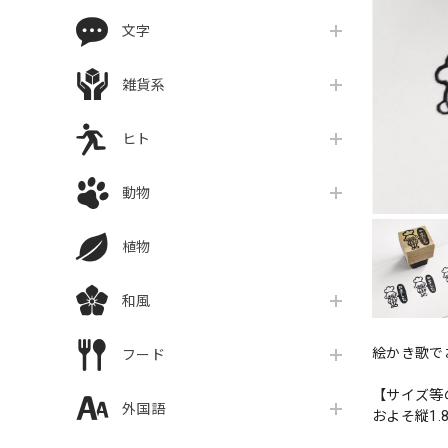
文字
雑貨系
ヒト
動物
植物
和風
絵かき歌で
フード
【サイズ等
外国語
およそ縦1.8