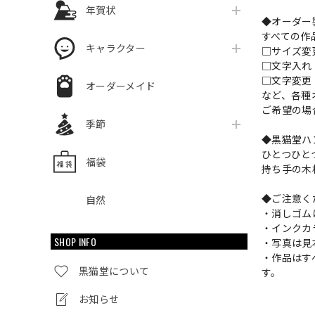
年賀状
◆オーダー
すべての作
キャラクター
□サイズ
□文字入
□文字変更
オーダーメイド
など、各種
ご希望の場
季節
◆黒猫堂ハ
ひとつひと
福袋
持ち手の木
◆ご注意く
自然
・消しゴム
・インクカ
SHOP INFO
・写真は見
・作品はす
黒猫堂について
す。
お知らせ