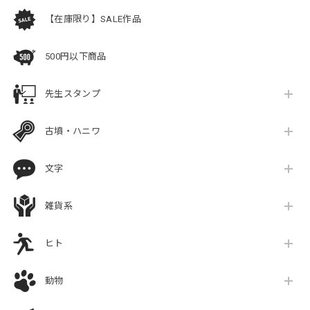
【在庫限り】SALE作品
500円以下商品
先生スタンプ
古墳・ハニワ
文字
雑貨系
ヒト
動物