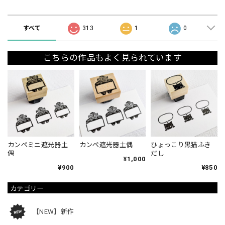
ショップの評価
すべて
313
1
0
こちらの作品もよく見られています
カンペミニ遮光器土
カンペ遮光器土偶
ひょっこり黒猫ふき
偶
だし
¥1,000
¥900
¥850
カテゴリー
【NEW】新作