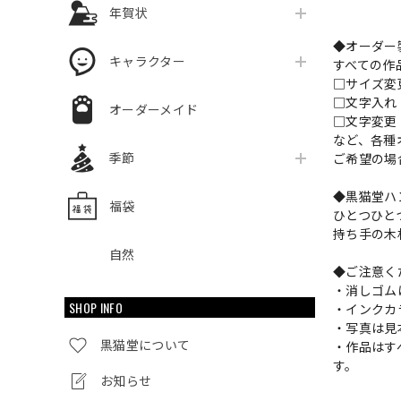
年賀状
◆オーダー
キャラクター
すべての作
□サイズ
□文字入
オーダーメイド
□文字変更
など、各種
季節
ご希望の場
◆黒猫堂ハ
福袋
ひとつひと
持ち手の木
自然
◆ご注意く
・消しゴム
SHOP INFO
・インクカ
・写真は見
黒猫堂について
・作品はす
す。
お知らせ