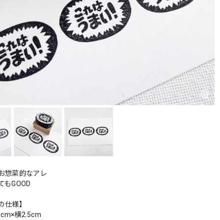
お惣菜的なアレ
もGOOD
の仕様】
cm×横2.5cm