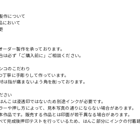
製作について
品において
変更
れ
オーダー製作を承っております。
合は必ず「ご購入前に」ご相談ください。
ンコのこだわり
つ丁寧に手彫りして作っています。
材は指が痛まないよう角を削っております。
ださい
はんこは浸透印ではないため別途インクが必要です。
ラーや押し方によって、見本写真の通りにならない場合があります。
本作品です。販売する作品とは印面が若干異なる場合があります。
べて完成後押印テストを行っているため、はんこ部分にインクの付着