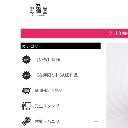
【年末年始の
カテゴリー
【NEW】新作
【在庫限り】SALE作品
500円以下商品
先生スタンプ
古墳・ハニワ