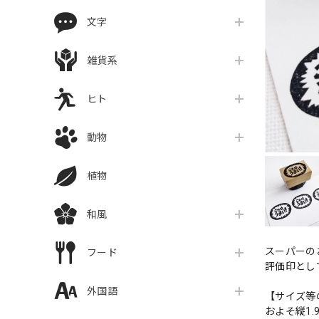
文字
雑貨系
ヒト
動物
植物
和風
スーパーの
フード
評価印として
外国語
【サイズ等
およそ縦1.9