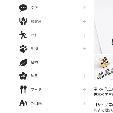
文字
雑貨系
ヒト
動物
植物
和風
学校の先生
フード
古文の学習
外国語
【サイズ等
およそ縦2.6