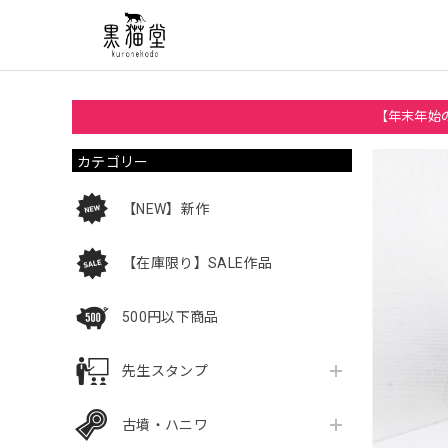
【年末年始の
カテゴリー
【NEW】新作
【在庫限り】SALE作品
500円以下商品
先生スタンプ
古墳・ハニワ