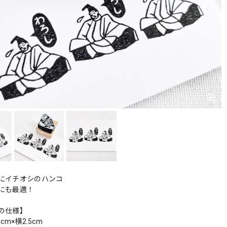
にイチオシのハンコ
にも最適！
の仕様】
cm×横2.5cm