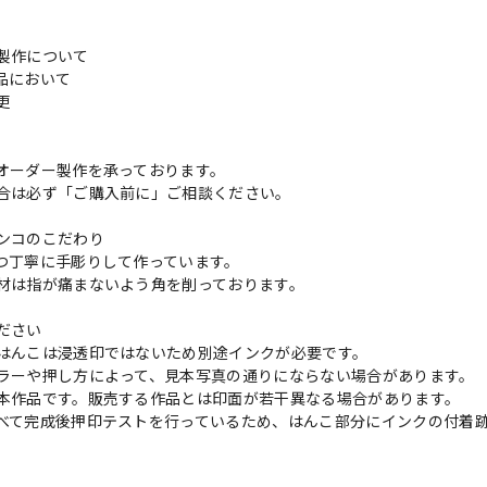
製作について
品において
変更
れ
オーダー製作を承っております。
合は必ず「ご購入前に」ご相談ください。
ンコのこだわり
つ丁寧に手彫りして作っています。
材は指が痛まないよう角を削っております。
ださい
はんこは浸透印ではないため別途インクが必要です。
ラーや押し方によって、見本写真の通りにならない場合があります。
本作品です。販売する作品とは印面が若干異なる場合があります。
べて完成後押印テストを行っているため、はんこ部分にインクの付着