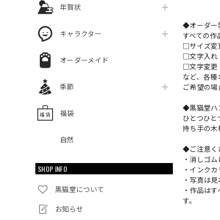
年賀状
◆オーダー
キャラクター
すべての作
□サイズ
□文字入
オーダーメイド
□文字変更
など、各種
季節
ご希望の場
◆黒猫堂ハ
福袋
ひとつひと
持ち手の木
自然
◆ご注意く
・消しゴム
SHOP INFO
・インクカ
・写真は見
黒猫堂について
・作品はす
す。
お知らせ