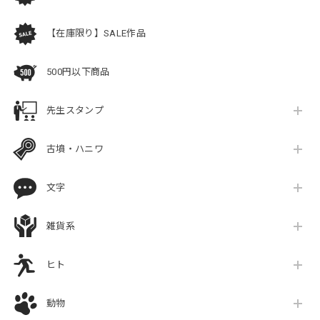
【在庫限り】SALE作品
500円以下商品
先生スタンプ
古墳・ハニワ
文字
雑貨系
ヒト
動物