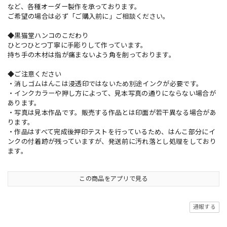
など、各種オーダー製作を承っております。
ご希望の場合は必ず「ご購入前に」ご相談ください。
◆黒猫堂ハンコのこだわり
ひとつひとつ丁寧に手彫りして作っています。
持ち手の木材は指が痛まないよう角を削っております。
◆ご注意ください
・消しゴムはんこは浸透印ではないため別途インクが必要です。
・インクカラーや押し方によって、見本写真の通りにならない場合が
あります。
・写真は見本作品です。販売する作品とは印面が若干異なる場合があ
ります。
・作品はすべて完成後押印テストを行っているため、はんこ部分にイ
ンクの付着跡が残っていますが、発送前に汚れ落とし処理をしており
ます。
この商品をアプリで見る
通報する