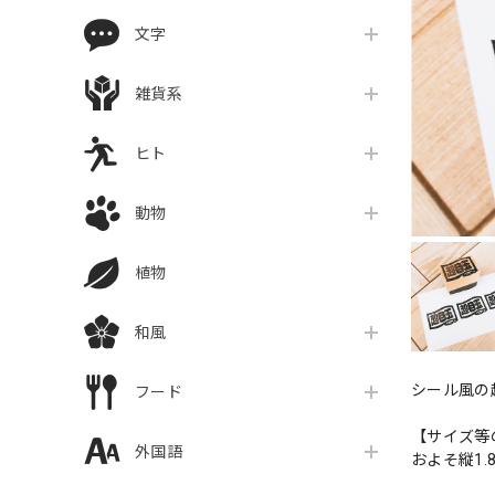
文字
雑貨系
ヒト
動物
植物
和風
シール風の
フード
【サイズ等
外国語
およそ縦1.8