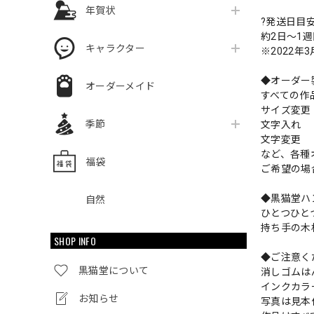
年賀状
?発送日目
約2日〜1
キャラクター
※2022年
◆オーダー
オーダーメイド
すべての作
サイズ変
季節
文字入れ
文字変更
など、各種
福袋
ご希望の場
◆黒猫堂ハ
自然
ひとつひと
持ち手の木
SHOP INFO
◆ご注意く
黒猫堂について
消しゴムは
インクカラ
お知らせ
写真は見本