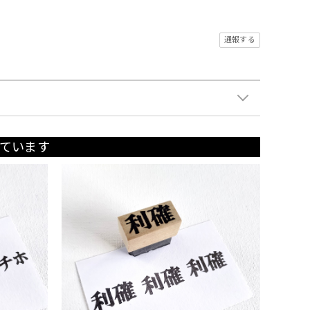
通報する
ています