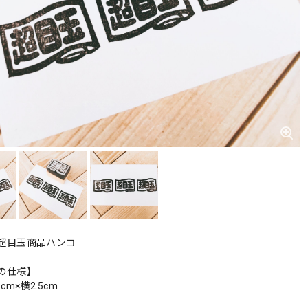
超目玉商品ハンコ
の仕様】
cm×横2.5cm