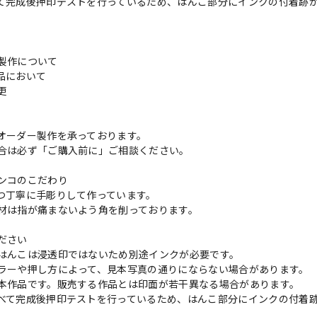
て完成後押印テストを行っているため、はんこ部分にインクの付着跡
製作について
品において
変更
れ
オーダー製作を承っております。
合は必ず「ご購入前に」ご相談ください。
ンコのこだわり
つ丁寧に手彫りして作っています。
材は指が痛まないよう角を削っております。
ださい
はんこは浸透印ではないため別途インクが必要です。
ラーや押し方によって、見本写真の通りにならない場合があります。
本作品です。販売する作品とは印面が若干異なる場合があります。
べて完成後押印テストを行っているため、はんこ部分にインクの付着