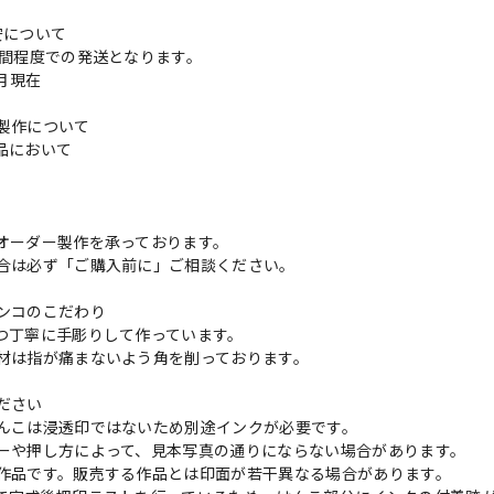
安について
週間程度での発送となります。
3月現在
製作について
品において
更
オーダー製作を承っております。
合は必ず「ご購入前に」ご相談ください。
ンコのこだわり
つ丁寧に手彫りして作っています。
材は指が痛まないよう角を削っております。
ださい
んこは浸透印ではないため別途インクが必要です。
ーや押し方によって、見本写真の通りにならない場合があります。
作品です。販売する作品とは印面が若干異なる場合があります。