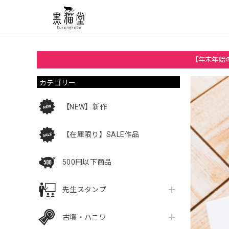
【年末年始の
カテゴリー
【NEW】新作
【在庫限り】SALE作品
500円以下商品
先生スタンプ
古墳・ハニワ