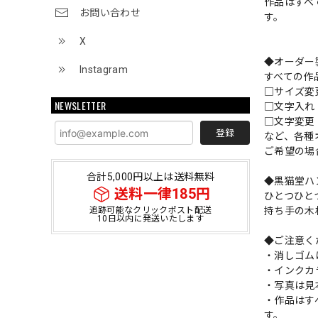
作品はすべ
お問い合わせ
す。
X
◆オーダー
Instagram
すべての作
□サイズ
NEWSLETTER
□文字入
□文字変更
登録
など、各種
ご希望の場
合計5,000円以上は送料無料
◆黒猫堂ハ
送料一律185円
ひとつひと
持ち手の木
追跡可能なクリックポスト配送
10日以内に発送いたします
◆ご注意く
・消しゴム
・インクカ
・写真は見
・作品はす
す。