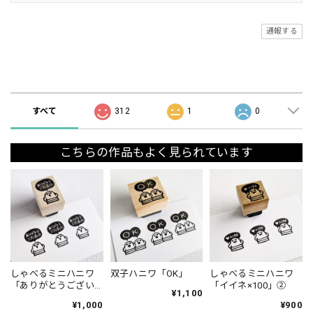
通報する
ショップの評価
すべて
312
1
0
こちらの作品もよく見られています
しゃべるミニハニワ
双子ハニワ「OK」
しゃべるミニハニワ
「ありがとうござい
「イイネ×100」②
¥1,100
ました」①
¥1,000
¥900