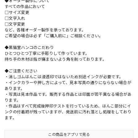
◆オーダー製作について
すべての作品において
□サイズ変更
□文字入れ
□文字変更
など、各種オーダー製作を承っております。
ご希望の場合は必ず「ご購入前に」ご相談ください。
◆黒猫堂ハンコのこだわり
ひとつひとつ丁寧に手彫りして作っています。
持ち手の木材は指が痛まないよう角を削っております。
◆ご注意ください
・消しゴムはんこは浸透印ではないため別途インクが必要です。
・インクカラーや押し方によって、見本写真の通りにならない場合が
あります。
・写真は見本作品です。販売する作品とは印面が若干異なる場合があ
ります。
・作品はすべて完成後押印テストを行っているため、はんこ部分にイ
ンクの付着跡が残っていますが、発送前に汚れ落とし処理をしており
ます。
この商品をアプリで見る