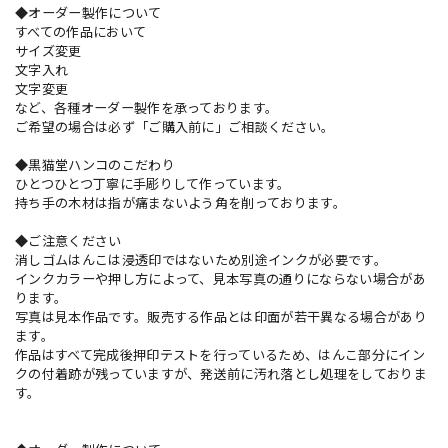
◆オーダー製作について
すべての作品において
サイズ変更
文字入れ
文字変更
など、各種オーダー製作を承っております。
ご希望の場合は必ず「ご購入前に」ご相談ください。
◆黒猫堂ハンコのこだわり
ひとつひとつ丁寧に手彫りして作っています。
持ち手の木材は指が痛まないよう角を削っております。
◆ご注意ください
消しゴムはんこは浸透印ではないため別途インクが必要です。
インクカラーや押し方によって、見本写真の通りにならない場合があ
ります。
写真は見本作品です。販売する作品とは印面が若干異なる場合があり
ます。
作品はすべて完成後押印テストを行っているため、はんこ部分にイン
クの付着跡が残っていますが、発送前に汚れ落とし処理をしておりま
す。