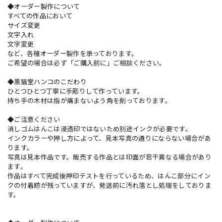
◆オーダー製作について
すべての作品において
サイズ変更
文字入れ
文字変更
など、各種オーダー製作を承っております。
ご希望の場合は必ず「ご購入前に」ご相談ください。
◆黒猫堂ハンコのこだわり
ひとつひとつ丁寧に手彫りして作っています。
持ち手の木材は指が痛まないよう角を削っております。
◆ご注意ください
消しゴムはんこは浸透印ではないため別途インクが必要です。
インクカラーや押し方によって、見本写真の通りにならない場合があ
ります。
写真は見本作品です。販売する作品とは印面が若干異なる場合があり
ます。
作品はすべて完成後押印テストを行っているため、はんこ部分にイン
クの付着跡が残っていますが、発送前に汚れ落とし処理をしておりま
す。