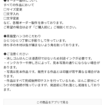
◆オーダー製作について
すべての作品において
□サイズ変更
□文字入れ
□文字変更
など、各種オーダー製作を承っております。
ご希望の場合は必ず「ご購入前に」ご相談ください。
◆黒猫堂ハンコのこだわり
ひとつひとつ丁寧に手彫りして作っています。
持ち手の木材は指が痛まないよう角を削っております。
◆ご注意ください
・消しゴムはんこは浸透印ではないため別途インクが必要です。
・インクカラーや押し方によって、見本写真の通りにならない場合が
あります。
・写真は見本作品です。販売する作品とは印面が若干異なる場合があ
ります。
・作品はすべて完成後押印テストを行っているため、はんこ部分にイ
ンクの付着跡が残っていますが、発送前に汚れ落とし処理をしており
ます。
この商品をアプリで見る