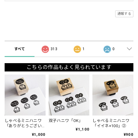
通報する
ショップの評価
すべて
313
1
0
こちらの作品もよく見られています
しゃべるミニハニワ
双子ハニワ「OK」
しゃべるミニハニワ
「ありがとうござい
「イイネ×100」②
¥1,100
ました」①
¥1,000
¥900