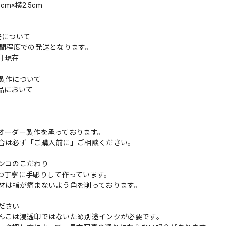
cm×横2.5cm
安について
週間程度での発送となります。
3月現在
製作について
品において
更
オーダー製作を承っております。
合は必ず「ご購入前に」ご相談ください。
ンコのこだわり
つ丁寧に手彫りして作っています。
材は指が痛まないよう角を削っております。
ださい
んこは浸透印ではないため別途インクが必要です。