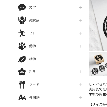
文字
雑貨系
ヒト
動物
植物
和風
しゃべるハ
フード
実用的で仕
学校の先生
外国語
【サイズ等