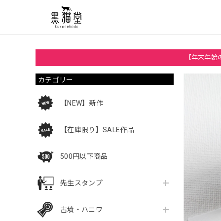
【年末年始の
カテゴリー
【NEW】新作
【在庫限り】SALE作品
500円以下商品
先生スタンプ
古墳・ハニワ