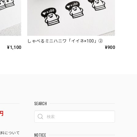
しゃべるミニハニワ「イイネ×100」②
¥1,100
¥900
SEARCH
円
料について
NOTICE