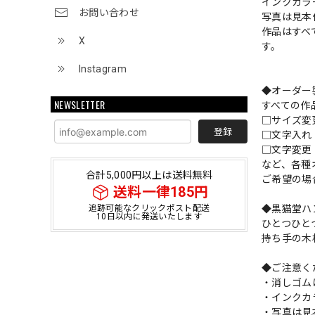
インクカラ
お問い合わせ
写真は見本
作品はすべ
X
す。
Instagram
◆オーダー
NEWSLETTER
すべての作
□サイズ
登録
□文字入
□文字変更
など、各種
合計5,000円以上は送料無料
ご希望の場
送料一律185円
◆黒猫堂ハ
追跡可能なクリックポスト配送
10日以内に発送いたします
ひとつひと
持ち手の木
◆ご注意く
・消しゴム
・インクカ
・写真は見