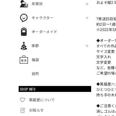
およそ縦2.5
年賀状
キャラクター
?発送日目
約2日〜1
※2022年
オーダーメイド
◆オーダー
季節
すべての作
サイズ変
文字入れ
福袋
文字変更
など、各種
ご希望の場
自然
◆黒猫堂ハ
SHOP INFO
ひとつひと
持ち手の木
黒猫堂について
◆ご注意く
お知らせ
消しゴムは