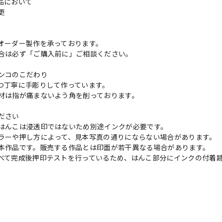
品において
変更
れ
オーダー製作を承っております。
合は必ず「ご購入前に」ご相談ください。
ンコのこだわり
つ丁寧に手彫りして作っています。
材は指が痛まないよう角を削っております。
ださい
はんこは浸透印ではないため別途インクが必要です。
ラーや押し方によって、見本写真の通りにならない場合があります。
本作品です。販売する作品とは印面が若干異なる場合があります。
べて完成後押印テストを行っているため、はんこ部分にインクの付着
の評価