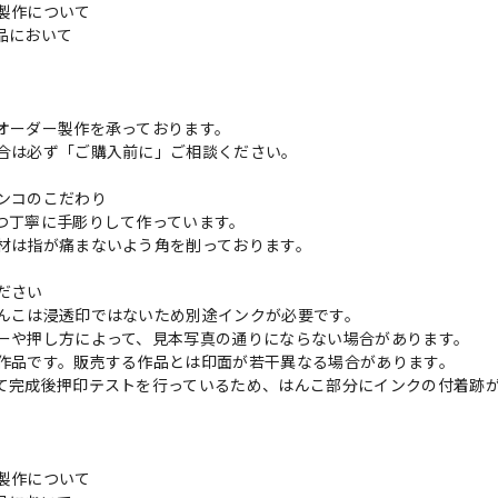
製作について
品において
更
オーダー製作を承っております。
合は必ず「ご購入前に」ご相談ください。
ンコのこだわり
つ丁寧に手彫りして作っています。
材は指が痛まないよう角を削っております。
ださい
んこは浸透印ではないため別途インクが必要です。
ーや押し方によって、見本写真の通りにならない場合があります。
作品です。販売する作品とは印面が若干異なる場合があります。
て完成後押印テストを行っているため、はんこ部分にインクの付着跡
製作について