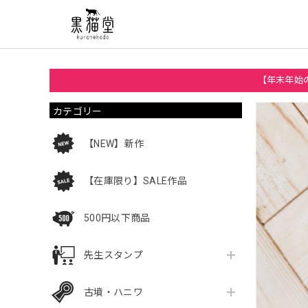
【年末年始の
カテゴリー
【NEW】新作
【在庫限り】SALE作品
500円以下商品
先生スタンプ
古墳・ハニワ