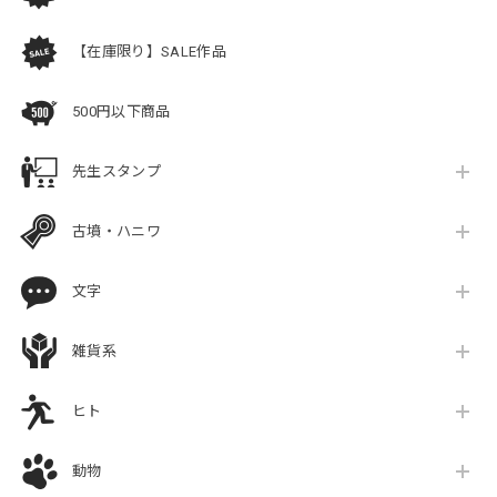
【在庫限り】SALE作品
500円以下商品
先生スタンプ
古墳・ハニワ
文字
雑貨系
ヒト
動物