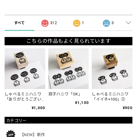
ショップの評価
すべて
312
1
0
こちらの作品もよく見られています
しゃべるミニハニワ
双子ハニワ「OK」
しゃべるミニハニワ
「ありがとうござい
「イイネ×100」②
¥1,100
ました」①
¥1,000
¥900
カテゴリー
【NEW】新作