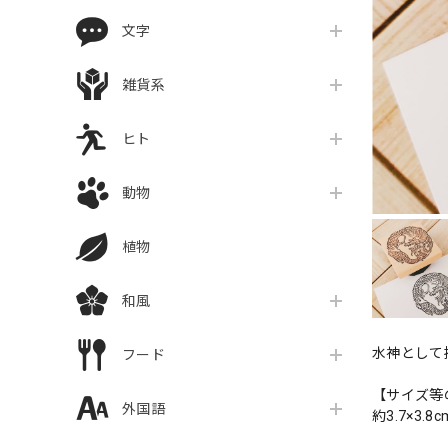
文字
雑貨系
ヒト
動物
植物
和風
水神として
フード
【サイズ等
外国語
約3.7×3.8