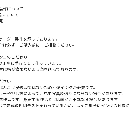
製作について
品において
変更
れ
オーダー製作を承っております。
合は必ず「ご購入前に」ご相談ください。
ンコのこだわり
つ丁寧に手彫りして作っています。
材は指が痛まないよう角を削っております。
ださい
はんこは浸透印ではないため別途インクが必要です。
ラーや押し方によって、見本写真の通りにならない場合があります。
本作品です。販売する作品とは印面が若干異なる場合があります。
べて完成後押印テストを行っているため、はんこ部分にインクの付着