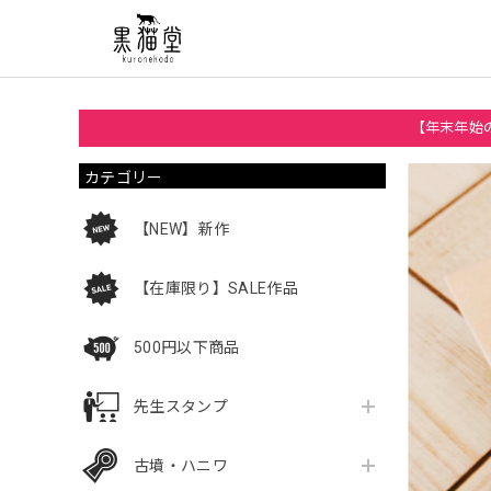
【年末年始の
カテゴリー
【NEW】新作
【在庫限り】SALE作品
500円以下商品
先生スタンプ
古墳・ハニワ