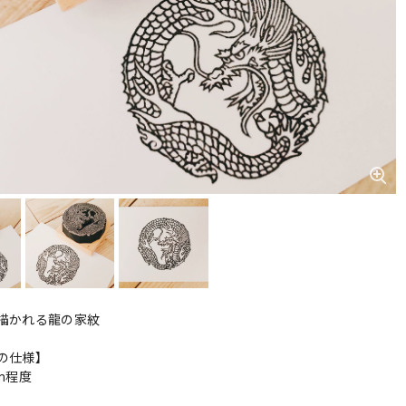
描かれる龍の家紋
の仕様】
cm程度