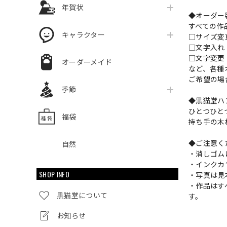
年賀状
◆オーダー
すべての作
キャラクター
□サイズ
□文字入
□文字変更
オーダーメイド
など、各種
ご希望の場
季節
◆黒猫堂ハ
ひとつひと
福袋
持ち手の木
◆ご注意く
自然
・消しゴム
・インクカ
SHOP INFO
・写真は見
・作品はす
黒猫堂について
す。
お知らせ