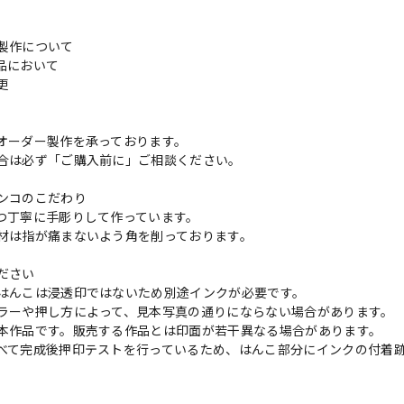
製作について
品において
変更
れ
オーダー製作を承っております。
合は必ず「ご購入前に」ご相談ください。
ンコのこだわり
つ丁寧に手彫りして作っています。
材は指が痛まないよう角を削っております。
ださい
はんこは浸透印ではないため別途インクが必要です。
ラーや押し方によって、見本写真の通りにならない場合があります。
本作品です。販売する作品とは印面が若干異なる場合があります。
べて完成後押印テストを行っているため、はんこ部分にインクの付着