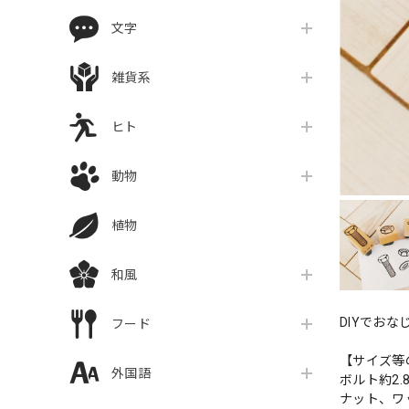
文字
雑貨系
ヒト
動物
植物
和風
DIYでお
フード
【サイズ等
外国語
ボルト約2.8
ナット、ワッ