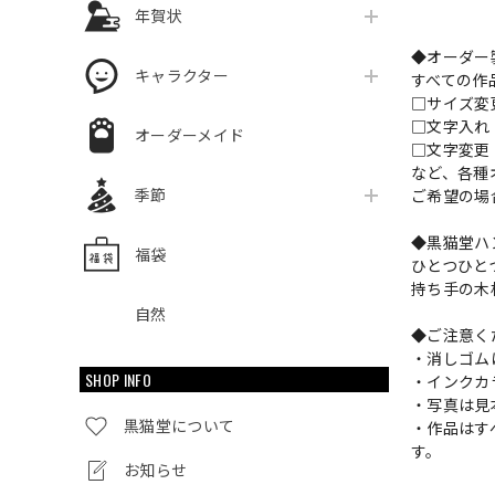
年賀状
◆オーダー
キャラクター
すべての作
□サイズ
□文字入
オーダーメイド
□文字変更
など、各種
季節
ご希望の場
◆黒猫堂ハ
福袋
ひとつひと
持ち手の木
自然
◆ご注意く
・消しゴム
SHOP INFO
・インクカ
・写真は見
黒猫堂について
・作品はす
す。
お知らせ