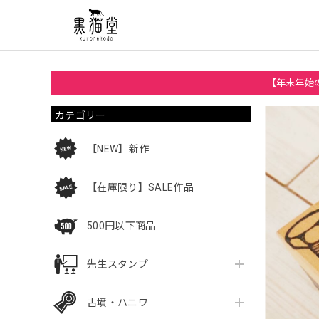
【年末年始の
カテゴリー
【NEW】新作
【在庫限り】SALE作品
500円以下商品
先生スタンプ
古墳・ハニワ