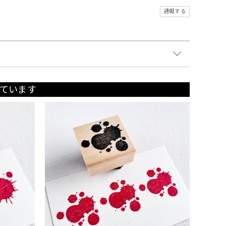
通報する
ています