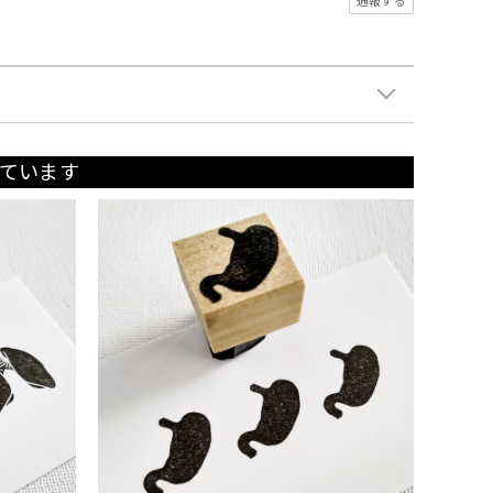
通報する
ています