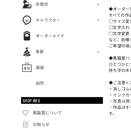
年賀状
◆オーダー
すべての作
キャラクター
□サイズ
□文字入
□文字変更
オーダーメイド
など、各種
ご希望の場
季節
◆黒猫堂ハ
ひとつひと
福袋
持ち手の木
◆ご注意く
自然
・消しゴム
・インクカ
SHOP INFO
・写真は見
・作品はす
黒猫堂について
す。
お知らせ