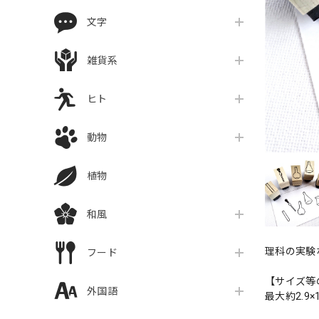
文字
雑貨系
ヒト
動物
植物
和風
理科の実験
フード
【サイズ等
外国語
最大約2.9×