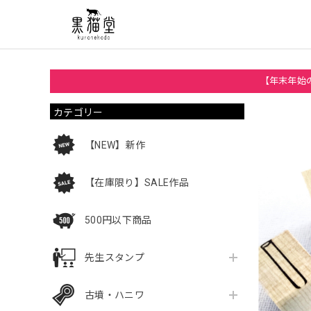
【年末年始の
カテゴリー
【NEW】新作
【在庫限り】SALE作品
500円以下商品
先生スタンプ
古墳・ハニワ