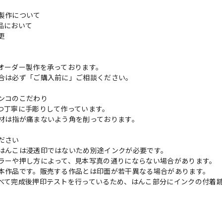
製作について
品において
変更
れ
オーダー製作を承っております。
合は必ず「ご購入前に」ご相談ください。
ンコのこだわり
つ丁寧に手彫りして作っています。
材は指が痛まないよう角を削っております。
ださい
はんこは浸透印ではないため別途インクが必要です。
ラーや押し方によって、見本写真の通りにならない場合があります。
本作品です。販売する作品とは印面が若干異なる場合があります。
べて完成後押印テストを行っているため、はんこ部分にインクの付着