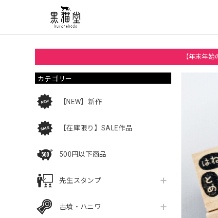
【年末年始の
カテゴリー
【NEW】新作
【在庫限り】SALE作品
500円以下商品
先生スタンプ
古墳・ハニワ