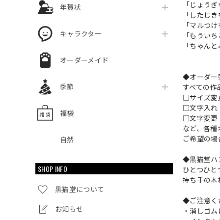
「じょうぎを
年賀状
「したじきを
「マルつけを
キャラクター
「もういちど
「ちゃんとみ
オーダーメイド
◆オーダー
季節
すべての作
□サイズ
□文字入
福袋
□文字変更
など、各種
ご希望の場
自然
◆黒猫堂ハ
SHOP INFO
ひとつひと
持ち手の木
黒猫堂について
◆ご注意く
お知らせ
・消しゴム