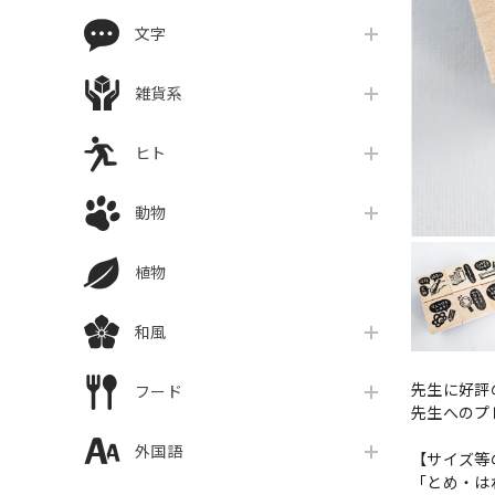
文字
雑貨系
ヒト
動物
植物
和風
先生に好評
フード
先生へのプ
外国語
【サイズ等
「とめ・はね