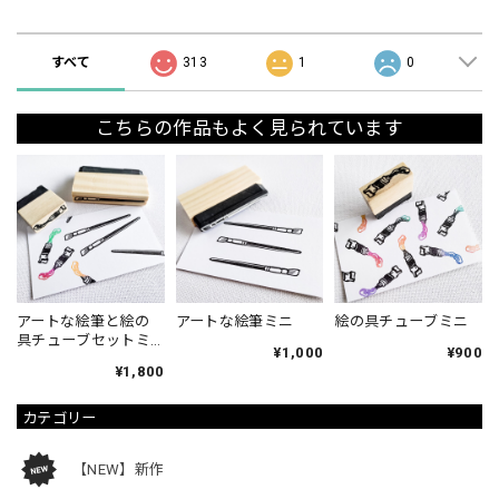
ショップの評価
すべて
313
1
0
こちらの作品もよく見られています
アートな絵筆と絵の
アートな絵筆ミニ
絵の具チューブミニ
具チューブセットミ
¥1,000
¥900
ニ
¥1,800
カテゴリー
【NEW】新作