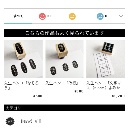
ショップの評価
すべて
313
1
0
こちらの作品もよく見られています
先生ハンコ「なぞろ
先生ハンコ「改行」
先生ハンコ「文字マ
う」
ス（2.5cm）よみか
¥500
た」
¥600
¥1,200
カテゴリー
【NEW】新作