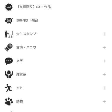
【在庫限り】SALE作品
500円以下商品
先生スタンプ
古墳・ハニワ
文字
雑貨系
ヒト
動物