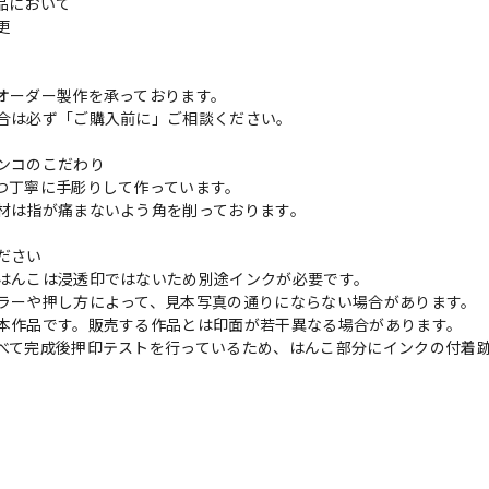
品において
変更
れ
オーダー製作を承っております。
合は必ず「ご購入前に」ご相談ください。
ンコのこだわり
つ丁寧に手彫りして作っています。
材は指が痛まないよう角を削っております。
ださい
はんこは浸透印ではないため別途インクが必要です。
ラーや押し方によって、見本写真の通りにならない場合があります。
本作品です。販売する作品とは印面が若干異なる場合があります。
べて完成後押印テストを行っているため、はんこ部分にインクの付着
の評価