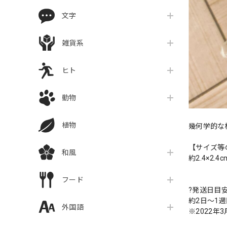
文字
雑貨系
ヒト
動物
植物
幾何学的な
【サイズ等
和風
約2.4×2.4
フード
?発送日目
約2日〜1
外国語
※2022年