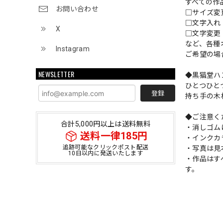
すべての作
お問い合わせ
□サイズ
□文字入
X
□文字変更
など、各種
Instagram
ご希望の場
NEWSLETTER
◆黒猫堂ハ
ひとつひと
登録
持ち手の木
◆ご注意く
合計5,000円以上は送料無料
・消しゴム
送料一律185円
・インクカ
追跡可能なクリックポスト配送
・写真は見
10日以内に発送いたします
・作品はす
す。
ショップ