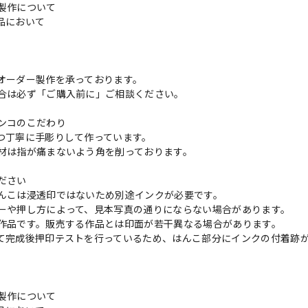
製作について
品において
更
オーダー製作を承っております。
合は必ず「ご購入前に」ご相談ください。
ンコのこだわり
つ丁寧に手彫りして作っています。
材は指が痛まないよう角を削っております。
ださい
んこは浸透印ではないため別途インクが必要です。
ーや押し方によって、見本写真の通りにならない場合があります。
作品です。販売する作品とは印面が若干異なる場合があります。
て完成後押印テストを行っているため、はんこ部分にインクの付着跡
製作について