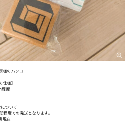
模様のハンコ
の仕様】
cm程度
安について
週間程度での発送となります。
3月現在