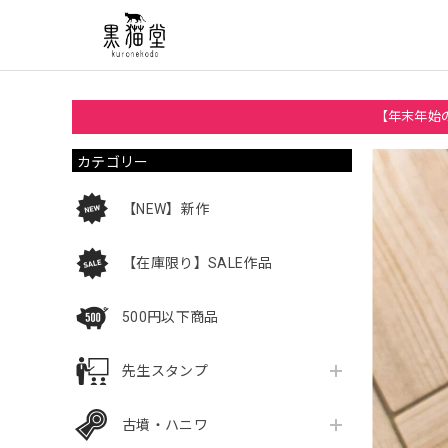
【年末年始の
カテゴリー
【NEW】新作
【在庫限り】SALE作品
500円以下商品
先生スタンプ
古墳・ハニワ