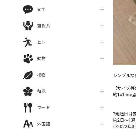
文字
雑貨系
ヒト
動物
植物
シンプルな
【サイズ等
和風
約1×1cm
フード
?発送日目
約2日〜1
外国語
※2022年