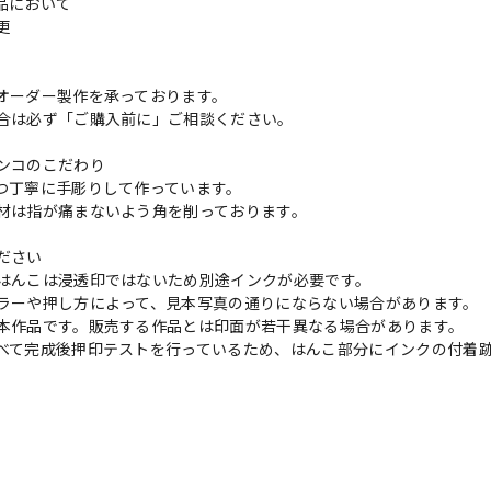
品において
変更
れ
オーダー製作を承っております。
合は必ず「ご購入前に」ご相談ください。
ンコのこだわり
つ丁寧に手彫りして作っています。
材は指が痛まないよう角を削っております。
ださい
はんこは浸透印ではないため別途インクが必要です。
ラーや押し方によって、見本写真の通りにならない場合があります。
本作品です。販売する作品とは印面が若干異なる場合があります。
べて完成後押印テストを行っているため、はんこ部分にインクの付着
の評価