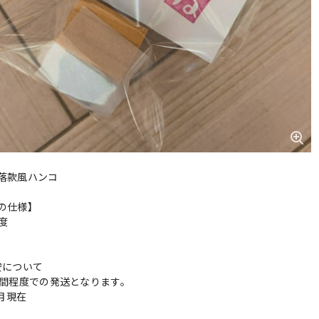
落款風ハンコ
の仕様】
程度
安について
週間程度での発送となります。
3月現在