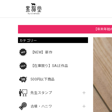
【年末年始の
カテゴリー
【NEW】新作
【在庫限り】SALE作品
500円以下商品
先生スタンプ
古墳・ハニワ