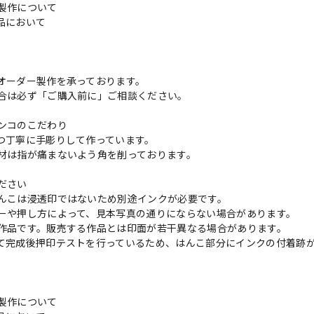
製作について
品において
更
オーダー製作を承っております。
合は必ず「ご購入前に」ご相談ください。
ンコのこだわり
つ丁寧に手彫りして作っています。
材は指が痛まないよう角を削っております。
ださい
んこは浸透印ではないため別途インクが必要です。
ーや押し方によって、見本写真の通りにならない場合があります。
作品です。販売する作品とは印面が若干異なる場合があります。
て完成後押印テストを行っているため、はんこ部分にインクの付着跡
製作について