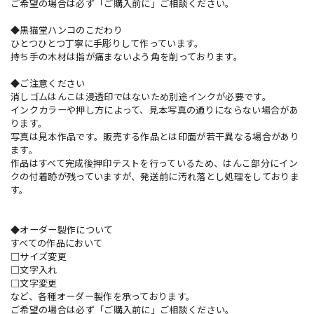
ご希望の場合は必ず「ご購入前に」ご相談ください。
◆黒猫堂ハンコのこだわり
ひとつひとつ丁寧に手彫りして作っています。
持ち手の木材は指が痛まないよう角を削っております。
◆ご注意ください
消しゴムはんこは浸透印ではないため別途インクが必要です。
インクカラーや押し方によって、見本写真の通りにならない場合があ
ります。
写真は見本作品です。販売する作品とは印面が若干異なる場合があり
ます。
作品はすべて完成後押印テストを行っているため、はんこ部分にイン
クの付着跡が残っていますが、発送前に汚れ落とし処理をしておりま
す。
◆オーダー製作について
すべての作品において
□サイズ変更
□文字入れ
□文字変更
など、各種オーダー製作を承っております。
ご希望の場合は必ず「ご購入前に」ご相談ください。