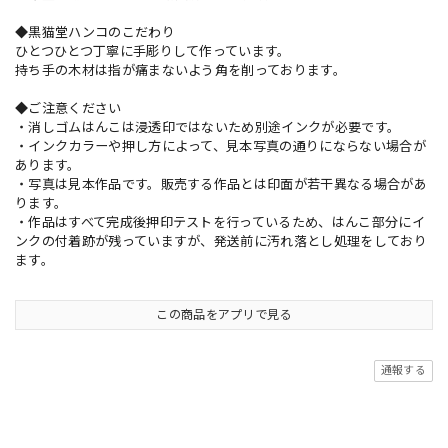
◆黒猫堂ハンコのこだわり
ひとつひとつ丁寧に手彫りして作っています。
持ち手の木材は指が痛まないよう角を削っております。
◆ご注意ください
・消しゴムはんこは浸透印ではないため別途インクが必要です。
・インクカラーや押し方によって、見本写真の通りにならない場合が
あります。
・写真は見本作品です。販売する作品とは印面が若干異なる場合があ
ります。
・作品はすべて完成後押印テストを行っているため、はんこ部分にイ
ンクの付着跡が残っていますが、発送前に汚れ落とし処理をしており
ます。
この商品をアプリで見る
通報する
ショップの評価