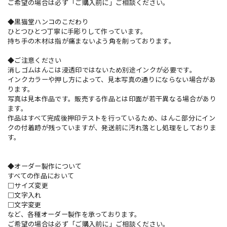
ご希望の場合は必ず「ご購入前に」ご相談ください。
◆黒猫堂ハンコのこだわり
ひとつひとつ丁寧に手彫りして作っています。
持ち手の木材は指が痛まないよう角を削っております。
◆ご注意ください
消しゴムはんこは浸透印ではないため別途インクが必要です。
インクカラーや押し方によって、見本写真の通りにならない場合があ
ります。
写真は見本作品です。販売する作品とは印面が若干異なる場合があり
ます。
作品はすべて完成後押印テストを行っているため、はんこ部分にイン
クの付着跡が残っていますが、発送前に汚れ落とし処理をしておりま
す。
◆オーダー製作について
すべての作品において
□サイズ変更
□文字入れ
□文字変更
など、各種オーダー製作を承っております。
ご希望の場合は必ず「ご購入前に」ご相談ください。