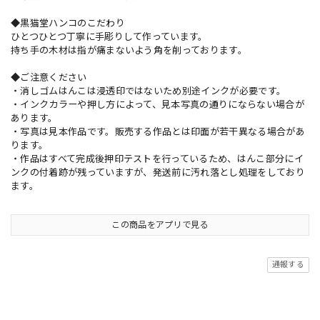
◆黒猫堂ハンコのこだわり
ひとつひとつ丁寧に手彫りして作っています。
持ち手の木材は指が痛まないよう角を削っております。
◆ご注意ください
・消しゴムはんこは浸透印ではないため別途インクが必要です。
・インクカラーや押し方によって、見本写真の通りにならない場合が
あります。
・写真は見本作品です。販売する作品とは印面が若干異なる場合があ
ります。
・作品はすべて完成後押印テストを行っているため、はんこ部分にイ
ンクの付着跡が残っていますが、発送前に汚れ落とし処理をしており
ます。
この商品をアプリで見る
通報する
ショップの評価