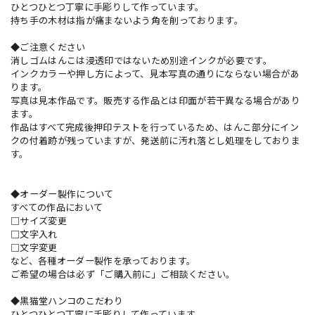
ひとつひとつ丁寧に手彫りして作っています。
持ち手の木材は指が痛まないよう角を削っております。
◆ご注意ください
消しゴムはんこは浸透印ではないため別途インクが必要です。
インクカラーや押し方によって、見本写真の通りにならない場合があ
ります。
写真は見本作品です。販売する作品とは印面が若干異なる場合があり
ます。
作品はすべて完成後押印テストを行っているため、はんこ部分にイン
クの付着跡が残っていますが、発送前に汚れ落とし処理をしておりま
す。
◆オーダー製作について
すべての作品において
□サイズ変更
□文字入れ
□文字変更
など、各種オーダー製作を承っております。
ご希望の場合は必ず「ご購入前に」ご相談ください。
◆黒猫堂ハンコのこだわり
ひとつひとつ丁寧に手彫りして作っています。