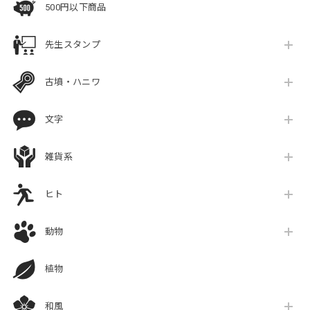
500円以下商品
先生スタンプ
古墳・ハニワ
文字
雑貨系
ヒト
動物
植物
和風