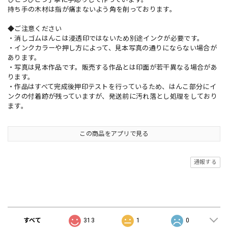
持ち手の木材は指が痛まないよう角を削っております。
◆ご注意ください
・消しゴムはんこは浸透印ではないため別途インクが必要です。
・インクカラーや押し方によって、見本写真の通りにならない場合が
あります。
・写真は見本作品です。販売する作品とは印面が若干異なる場合があ
ります。
・作品はすべて完成後押印テストを行っているため、はんこ部分にイ
ンクの付着跡が残っていますが、発送前に汚れ落とし処理をしており
ます。
この商品をアプリで見る
通報する
ショップの評価
すべて
313
1
0