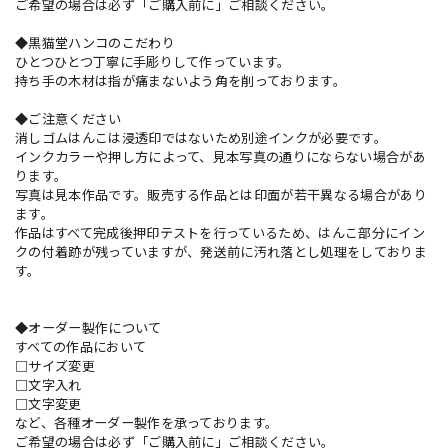
ご希望の場合は必ず「ご購入前に」ご相談ください。
◆黒猫堂ハンコのこだわり
ひとつひとつ丁寧に手彫りして作っています。
持ち手の木材は指が痛まないよう角を削っております。
◆ご注意ください
消しゴムはんこは浸透印ではないため別途インクが必要です。
インクカラーや押し方によって、見本写真の通りにならない場合があ
ります。
写真は見本作品です。販売する作品とは印面が若干異なる場合があり
ます。
作品はすべて完成後押印テストを行っているため、はんこ部分にイン
クの付着跡が残っていますが、発送前に汚れ落とし処理をしておりま
す。
◆オーダー製作について
すべての作品において
□サイズ変更
□文字入れ
□文字変更
など、各種オーダー製作を承っております。
ご希望の場合は必ず「ご購入前に」ご相談ください。