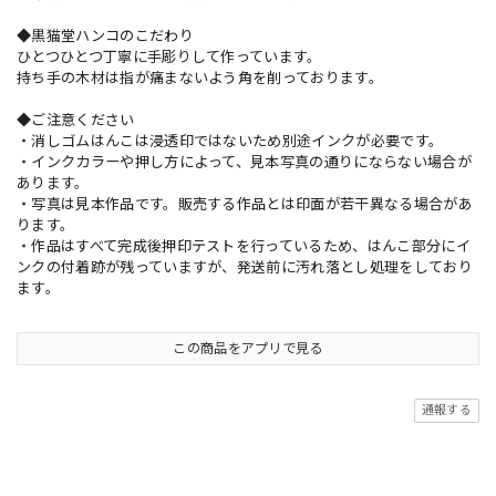
◆黒猫堂ハンコのこだわり
ひとつひとつ丁寧に手彫りして作っています。
持ち手の木材は指が痛まないよう角を削っております。
◆ご注意ください
・消しゴムはんこは浸透印ではないため別途インクが必要です。
・インクカラーや押し方によって、見本写真の通りにならない場合が
あります。
・写真は見本作品です。販売する作品とは印面が若干異なる場合があ
ります。
・作品はすべて完成後押印テストを行っているため、はんこ部分にイ
ンクの付着跡が残っていますが、発送前に汚れ落とし処理をしており
ます。
この商品をアプリで見る
通報する
ショップの評価