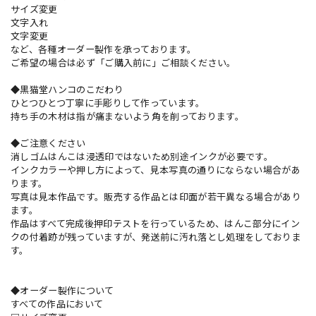
サイズ変更
文字入れ
文字変更
など、各種オーダー製作を承っております。
ご希望の場合は必ず「ご購入前に」ご相談ください。
◆黒猫堂ハンコのこだわり
ひとつひとつ丁寧に手彫りして作っています。
持ち手の木材は指が痛まないよう角を削っております。
◆ご注意ください
消しゴムはんこは浸透印ではないため別途インクが必要です。
インクカラーや押し方によって、見本写真の通りにならない場合があ
ります。
写真は見本作品です。販売する作品とは印面が若干異なる場合があり
ます。
作品はすべて完成後押印テストを行っているため、はんこ部分にイン
クの付着跡が残っていますが、発送前に汚れ落とし処理をしておりま
す。
◆オーダー製作について
すべての作品において