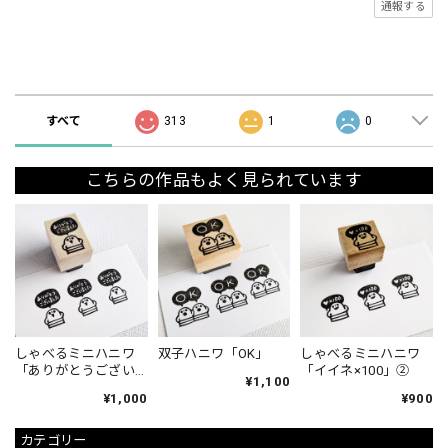
通報する
ショップの評価
すべて
313
1
0
こちらの作品もよく見られています
しゃべるミニハニワ
双子ハニワ「OK」
しゃべるミニハニワ
「ありがとうござい
「イイネ×100」②
¥1,100
ました」①
¥1,000
¥900
カテゴリー