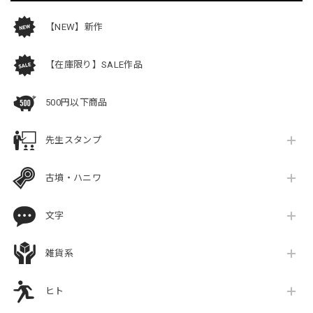
【NEW】新作
【在庫限り】SALE作品
500円以下商品
先生スタンプ
古墳・ハニワ
文字
雑貨系
ヒト