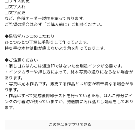
□サイズ変更
□文字入れ
□文字変更
など、各種オーダー製作を承っております。
ご希望の場合は必ず「ご購入前に」ご相談ください。
◆黒猫堂ハンコのこだわり
ひとつひとつ丁寧に手彫りして作っています。
持ち手の木材は指が痛まないよう角を削っております。
◆ご注意ください
・消しゴムはんこは浸透印ではないため別途インクが必要です。
・インクカラーや押し方によって、見本写真の通りにならない場合が
あります。
・写真は見本作品です。販売する作品とは印面が若干異なる場合があ
ります。
・作品はすべて完成後押印テストを行っているため、はんこ部分にイ
ンクの付着跡が残っていますが、発送前に汚れ落とし処理をしており
ます。
この商品をアプリで見る