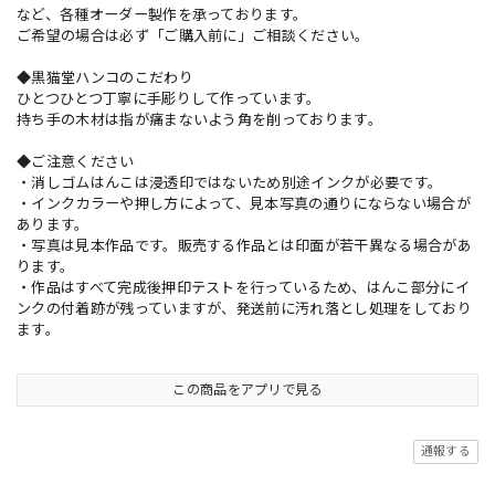
など、各種オーダー製作を承っております。
ご希望の場合は必ず「ご購入前に」ご相談ください。
◆黒猫堂ハンコのこだわり
ひとつひとつ丁寧に手彫りして作っています。
持ち手の木材は指が痛まないよう角を削っております。
◆ご注意ください
・消しゴムはんこは浸透印ではないため別途インクが必要です。
・インクカラーや押し方によって、見本写真の通りにならない場合が
あります。
・写真は見本作品です。販売する作品とは印面が若干異なる場合があ
ります。
・作品はすべて完成後押印テストを行っているため、はんこ部分にイ
ンクの付着跡が残っていますが、発送前に汚れ落とし処理をしており
ます。
この商品をアプリで見る
通報する