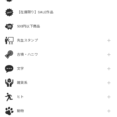
【在庫限り】SALE作品
500円以下商品
先生スタンプ
古墳・ハニワ
文字
雑貨系
ヒト
動物