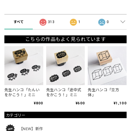
ショップの評価
すべて
313
1
0
こちらの作品もよく見られています
先生ハンコ「たんい
先生ハンコ「途中式
先生ハンコ「立方
をかこう！」ミニ
をかこう！」ミニ
体」
¥800
¥600
¥1,100
カテゴリー
【NEW】新作