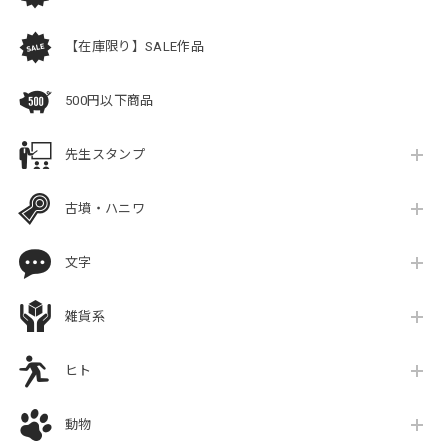
【在庫限り】SALE作品
500円以下商品
先生スタンプ
古墳・ハニワ
文字
雑貨系
ヒト
動物