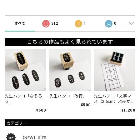
ショップの評価
すべて
312
1
0
こちらの作品もよく見られています
先生ハンコ「なぞろ
先生ハンコ「改行」
先生ハンコ「文字マ
う」
ス（2.5cm）よみか
¥500
た」
¥600
¥1,200
カテゴリー
【NEW】新作