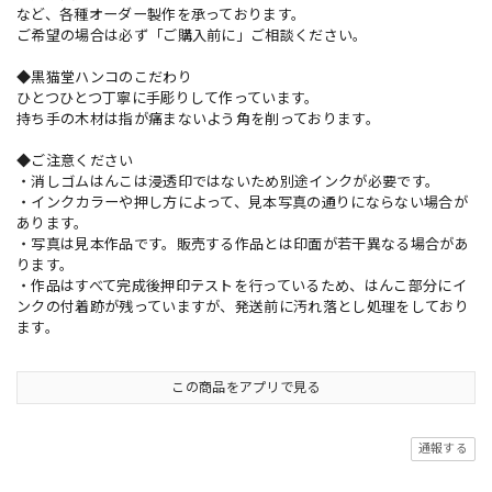
など、各種オーダー製作を承っております。
ご希望の場合は必ず「ご購入前に」ご相談ください。
◆黒猫堂ハンコのこだわり
ひとつひとつ丁寧に手彫りして作っています。
持ち手の木材は指が痛まないよう角を削っております。
◆ご注意ください
・消しゴムはんこは浸透印ではないため別途インクが必要です。
・インクカラーや押し方によって、見本写真の通りにならない場合が
あります。
・写真は見本作品です。販売する作品とは印面が若干異なる場合があ
ります。
・作品はすべて完成後押印テストを行っているため、はんこ部分にイ
ンクの付着跡が残っていますが、発送前に汚れ落とし処理をしており
ます。
この商品をアプリで見る
通報する