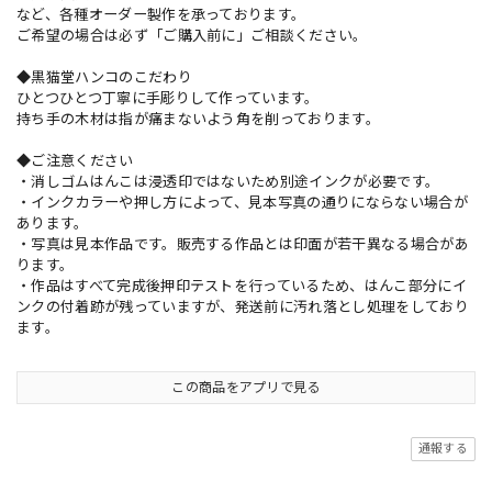
など、各種オーダー製作を承っております。
ご希望の場合は必ず「ご購入前に」ご相談ください。
◆黒猫堂ハンコのこだわり
ひとつひとつ丁寧に手彫りして作っています。
持ち手の木材は指が痛まないよう角を削っております。
◆ご注意ください
・消しゴムはんこは浸透印ではないため別途インクが必要です。
・インクカラーや押し方によって、見本写真の通りにならない場合が
あります。
・写真は見本作品です。販売する作品とは印面が若干異なる場合があ
ります。
・作品はすべて完成後押印テストを行っているため、はんこ部分にイ
ンクの付着跡が残っていますが、発送前に汚れ落とし処理をしており
ます。
この商品をアプリで見る
通報する