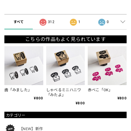
ショップの評価
すべて
312
1
0
こちらの作品もよく見られています
歯「みました」
しゃべるミニハニワ
赤べこ「OK」
「みたよ」
¥800
¥800
¥800
カテゴリー
【NEW】新作