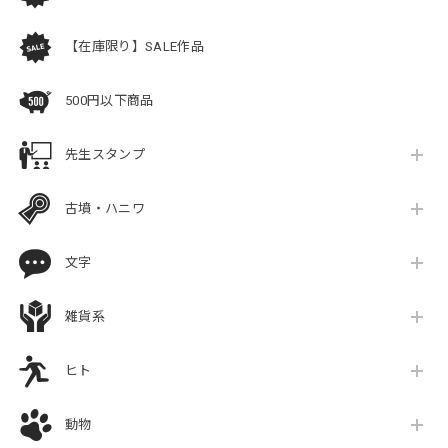
【在庫限り】SALE作品
500円以下商品
先生スタンプ
古墳・ハニワ
文字
雑貨系
ヒト
動物