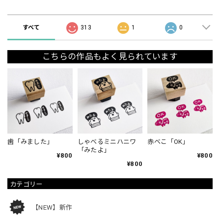
ショップの評価
すべて
313
1
0
こちらの作品もよく見られています
歯「みました」
しゃべるミニハニワ
赤べこ「OK」
「みたよ」
¥800
¥800
¥800
カテゴリー
【NEW】新作