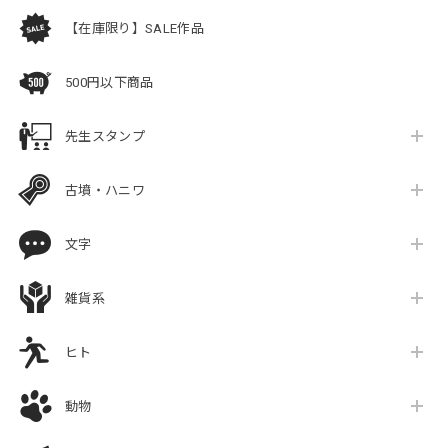
【在庫限り】SALE作品
500円以下商品
先生スタンプ
古墳・ハニワ
文字
雑貨系
ヒト
動物