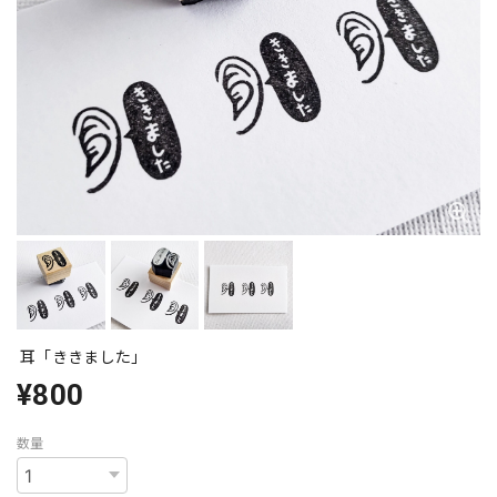
耳「ききました」
¥800
数量