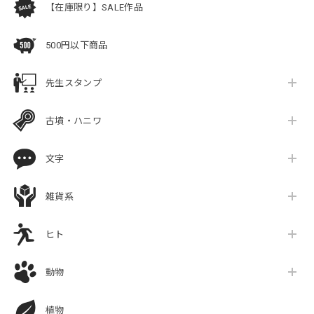
【在庫限り】SALE作品
500円以下商品
先生スタンプ
古墳・ハニワ
文字
雑貨系
ヒト
動物
植物