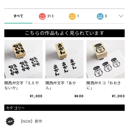
ショップの評価
すべて
313
1
0
こちらの作品もよく見られています
関西弁文字「ええや
関西弁文字「あか
関西弁ネコ「おおき
ないか」
ん」
に」
¥1,000
¥600
¥1,000
カテゴリー
【NEW】新作