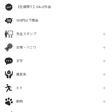
【在庫限り】SALE作品
500円以下商品
先生スタンプ
古墳・ハニワ
文字
雑貨系
ヒト
動物