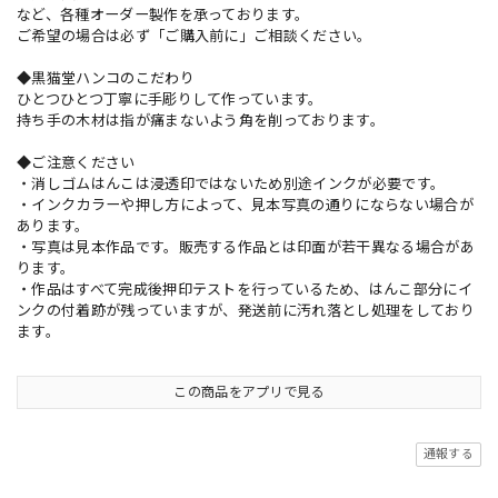
など、各種オーダー製作を承っております。
ご希望の場合は必ず「ご購入前に」ご相談ください。
◆黒猫堂ハンコのこだわり
ひとつひとつ丁寧に手彫りして作っています。
持ち手の木材は指が痛まないよう角を削っております。
◆ご注意ください
・消しゴムはんこは浸透印ではないため別途インクが必要です。
・インクカラーや押し方によって、見本写真の通りにならない場合が
あります。
・写真は見本作品です。販売する作品とは印面が若干異なる場合があ
ります。
・作品はすべて完成後押印テストを行っているため、はんこ部分にイ
ンクの付着跡が残っていますが、発送前に汚れ落とし処理をしており
ます。
この商品をアプリで見る
通報する