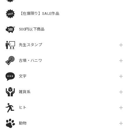
【在庫限り】SALE作品
500円以下商品
先生スタンプ
古墳・ハニワ
文字
雑貨系
ヒト
動物