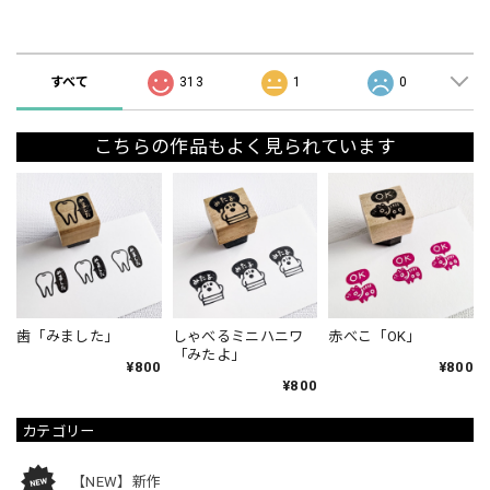
ショップの評価
すべて
313
1
0
こちらの作品もよく見られています
歯「みました」
しゃべるミニハニワ
赤べこ「OK」
「みたよ」
¥800
¥800
¥800
カテゴリー
【NEW】新作