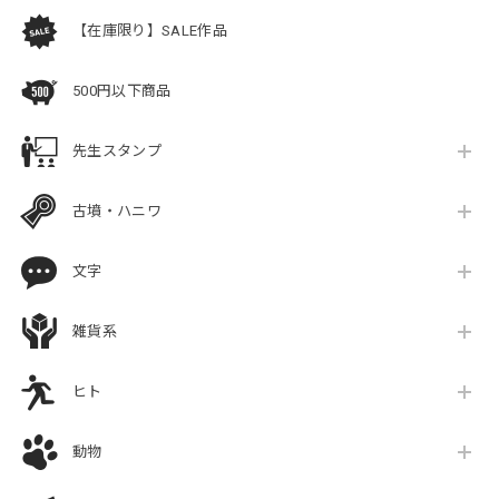
【在庫限り】SALE作品
500円以下商品
先生スタンプ
古墳・ハニワ
文字
雑貨系
ヒト
動物