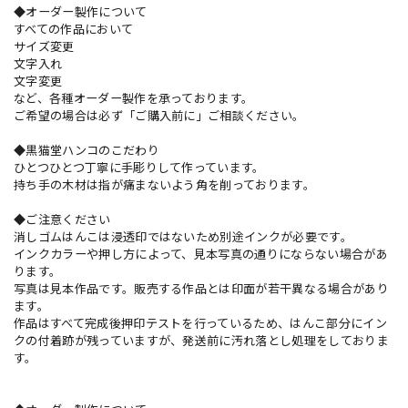
◆オーダー製作について
すべての作品において
サイズ変更
文字入れ
文字変更
など、各種オーダー製作を承っております。
ご希望の場合は必ず「ご購入前に」ご相談ください。
◆黒猫堂ハンコのこだわり
ひとつひとつ丁寧に手彫りして作っています。
持ち手の木材は指が痛まないよう角を削っております。
◆ご注意ください
消しゴムはんこは浸透印ではないため別途インクが必要です。
インクカラーや押し方によって、見本写真の通りにならない場合があ
ります。
写真は見本作品です。販売する作品とは印面が若干異なる場合があり
ます。
作品はすべて完成後押印テストを行っているため、はんこ部分にイン
クの付着跡が残っていますが、発送前に汚れ落とし処理をしておりま
す。