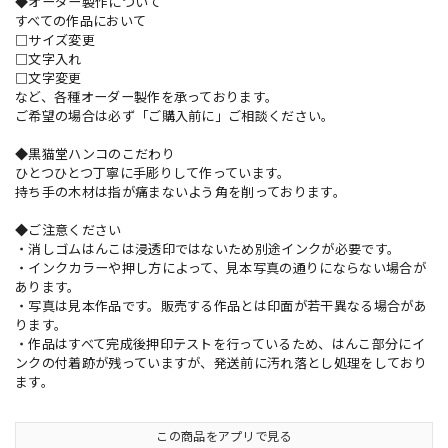
◆オーダー製作について
すべての作品において
□サイズ変更
□文字入れ
□文字変更
など、各種オーダー製作を承っております。
ご希望の場合は必ず「ご購入前に」ご相談ください。
◆黒猫堂ハンコのこだわり
ひとつひとつ丁寧に手彫りして作っています。
持ち手の木材は指が痛まないよう角を削っております。
◆ご注意ください
・消しゴムはんこは浸透印ではないため別途インクが必要です。
・インクカラーや押し方によって、見本写真の通りにならない場合が
あります。
・写真は見本作品です。販売する作品とは印面が若干異なる場合があ
ります。
・作品はすべて完成後押印テストを行っているため、はんこ部分にイ
ンクの付着跡が残っていますが、発送前に汚れ落とし処理をしており
ます。
この商品をアプリで見る