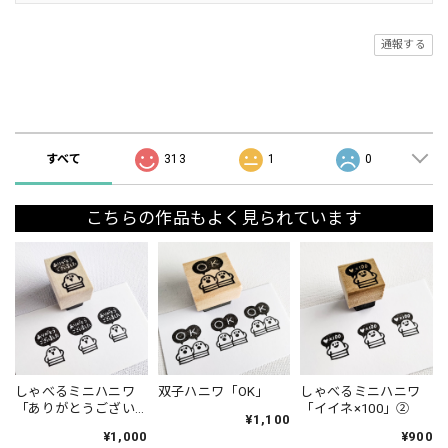
通報する
ショップの評価
すべて
313
1
0
こちらの作品もよく見られています
しゃべるミニハニワ
双子ハニワ「OK」
しゃべるミニハニワ
「ありがとうござい
「イイネ×100」②
¥1,100
ました」①
¥1,000
¥900