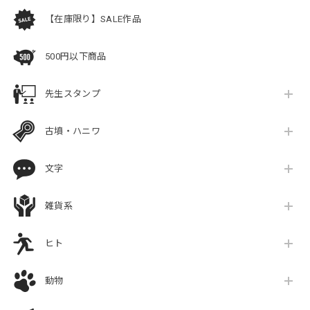
【在庫限り】SALE作品
500円以下商品
先生スタンプ
古墳・ハニワ
文字
雑貨系
ヒト
動物