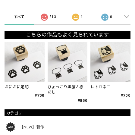
ショップの評価
すべて
313
1
0
こちらの作品もよく見られています
ぷにぷに足跡
ひょっこり黒猫ふき
レトロネコ
だし
¥700
¥700
¥850
カテゴリー
【NEW】新作