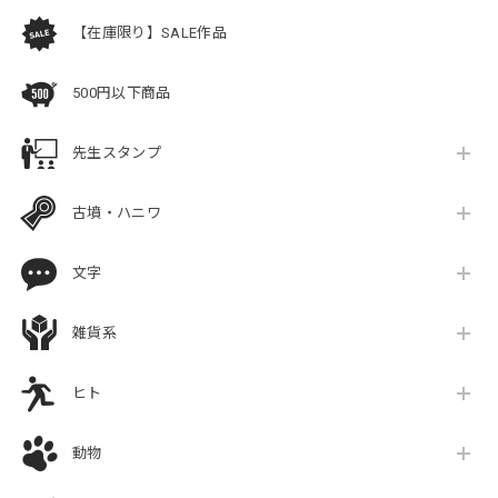
【在庫限り】SALE作品
500円以下商品
先生スタンプ
古墳・ハニワ
文字
雑貨系
ヒト
動物