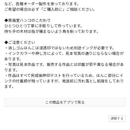
など、各種オーダー製作を承っております。
ご希望の場合は必ず「ご購入前に」ご相談ください。
◆黒猫堂ハンコのこだわり
ひとつひとつ丁寧に手彫りして作っています。
持ち手の木材は指が痛まないよう角を削っております。
◆ご注意ください
・消しゴムはんこは浸透印ではないため別途インクが必要です。
・インクカラーや押し方によって、見本写真の通りにならない場合が
あります。
・写真は見本作品です。販売する作品とは印面が若干異なる場合があ
ります。
・作品はすべて完成後押印テストを行っているため、はんこ部分にイ
ンクの付着跡が残っていますが、発送前に汚れ落とし処理をしており
ます。
この商品をアプリで見る
通報する