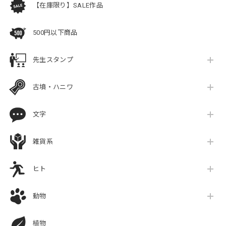
【在庫限り】SALE作品
500円以下商品
先生スタンプ
古墳・ハニワ
文字
雑貨系
ヒト
動物
植物