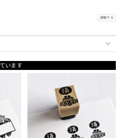
通報する
ています