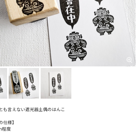
とも言えない遮光器土偶のはんこ
の仕様】
cm程度