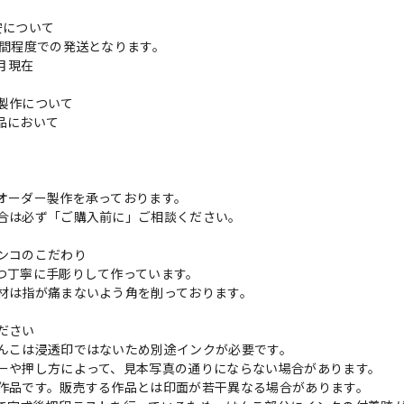
安について
週間程度での発送となります。
3月現在
製作について
品において
更
オーダー製作を承っております。
合は必ず「ご購入前に」ご相談ください。
ンコのこだわり
つ丁寧に手彫りして作っています。
材は指が痛まないよう角を削っております。
ださい
んこは浸透印ではないため別途インクが必要です。
ーや押し方によって、見本写真の通りにならない場合があります。
作品です。販売する作品とは印面が若干異なる場合があります。