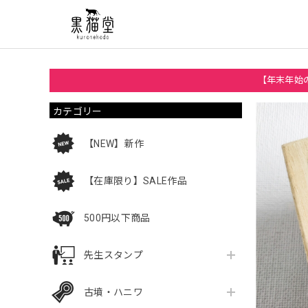
【年末年始の
カテゴリー
【NEW】新作
【在庫限り】SALE作品
500円以下商品
先生スタンプ
古墳・ハニワ