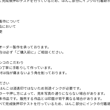
て完成後押印テストを行っているため、はんこ部分にインクの付着跡
製作について
品において
変更
れ
オーダー製作を承っております。
合は必ず「ご購入前に」ご相談ください。
ンコのこだわり
つ丁寧に手彫りして作っています。
材は指が痛まないよう角を削っております。
ださい
はんこは浸透印ではないため別途インクが必要です。
ラーや押し方によって、見本写真の通りにならない場合があります。
本作品です。販売する作品とは印面が若干異なる場合があります。
べて完成後押印テストを行っているため、はんこ部分にインクの付着