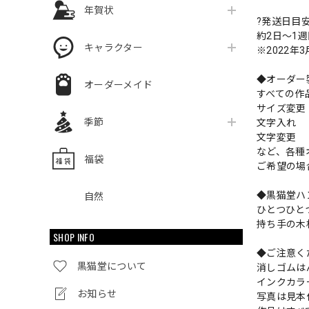
年賀状
?発送日目
約2日〜1
キャラクター
※2022年
◆オーダー
オーダーメイド
すべての作
サイズ変
季節
文字入れ
文字変更
など、各種
福袋
ご希望の場
◆黒猫堂ハ
自然
ひとつひと
持ち手の木
SHOP INFO
◆ご注意く
黒猫堂について
消しゴムは
インクカラ
お知らせ
写真は見本