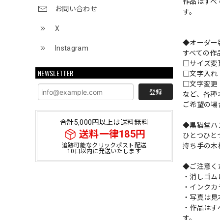
作品はすべ
お問い合わせ
す。
X
◆オーダー
Instagram
すべての作
□サイズ
NEWSLETTER
□文字入
□文字変更
登録
など、各種
ご希望の場
合計5,000円以上は送料無料
◆黒猫堂ハ
送料一律185円
ひとつひと
持ち手の木
追跡可能なクリックポスト配送
10日以内に発送いたします
◆ご注意く
・消しゴム
・インクカ
・写真は見
・作品はす
す。