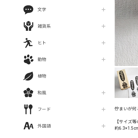
文字
雑貨系
ヒト
動物
植物
和風
佇まいが何
フード
【サイズ等
外国語
約6.3×1.5