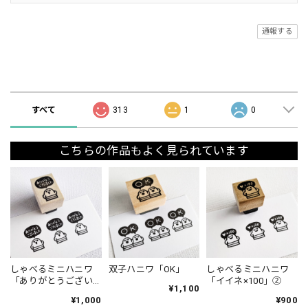
通報する
ショップの評価
すべて
313
1
0
こちらの作品もよく見られています
しゃべるミニハニワ
双子ハニワ「OK」
しゃべるミニハニワ
「ありがとうござい
「イイネ×100」②
¥1,100
ました」①
¥1,000
¥900