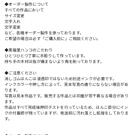
◆オーダー製作について
すべての作品において
サイズ変更
文字入れ
文字変更
など、各種オーダー製作を承っております。
ご希望の場合は必ず「ご購入前に」ご相談ください。
◆黒猫堂ハンコのこだわり
ひとつひとつ丁寧に手彫りして作っています。
持ち手の木材は指が痛まないよう角を削っております。
◆ご注意ください
消しゴムはんこは浸透印ではないため別途インクが必要です。
インクカラーや押し方によって、見本写真の通りにならない場合があ
ります。
写真は見本作品です。販売する作品とは印面が若干異なる場合があり
ます。
作品はすべて完成後押印テストを行っているため、はんこ部分にイン
クの付着跡が残っていますが、発送前に汚れ落とし処理をしておりま
す。