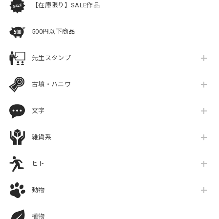
【在庫限り】SALE作品
500円以下商品
先生スタンプ
古墳・ハニワ
文字
雑貨系
ヒト
動物
植物