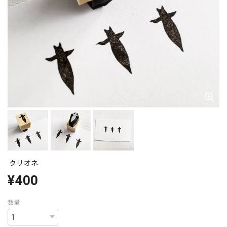
クリオネ
¥400
数量