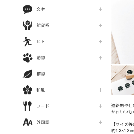
文字
雑貨系
ヒト
動物
植物
和風
連絡帳や仕
フード
かわいいも
外国語
【サイズ等
約1.3×1.3