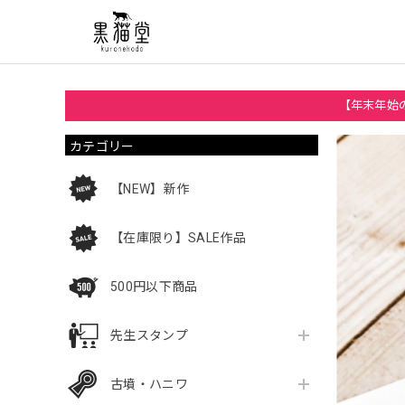
【年末年始の
カテゴリー
【NEW】新作
【在庫限り】SALE作品
500円以下商品
先生スタンプ
古墳・ハニワ