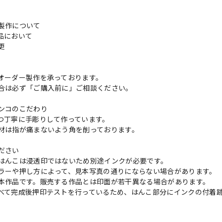
製作について
品において
変更
れ
オーダー製作を承っております。
合は必ず「ご購入前に」ご相談ください。
ンコのこだわり
つ丁寧に手彫りして作っています。
材は指が痛まないよう角を削っております。
ださい
はんこは浸透印ではないため別途インクが必要です。
ラーや押し方によって、見本写真の通りにならない場合があります。
本作品です。販売する作品とは印面が若干異なる場合があります。
べて完成後押印テストを行っているため、はんこ部分にインクの付着