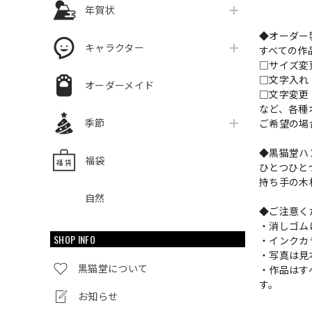
年賀状
◆オーダー
キャラクター
すべての作
□サイズ
□文字入
オーダーメイド
□文字変更
など、各種
季節
ご希望の場
◆黒猫堂ハ
福袋
ひとつひと
持ち手の木
自然
◆ご注意く
・消しゴム
SHOP INFO
・インクカ
・写真は見
黒猫堂について
・作品はす
す。
お知らせ