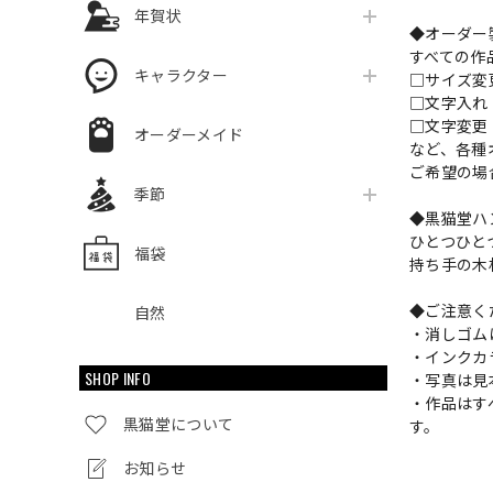
年賀状
◆オーダー
すべての作
キャラクター
□サイズ
□文字入
□文字変更
オーダーメイド
など、各種
ご希望の場
季節
◆黒猫堂ハ
ひとつひと
福袋
持ち手の木
◆ご注意く
自然
・消しゴム
・インクカ
SHOP INFO
・写真は見
・作品はす
黒猫堂について
す。
お知らせ