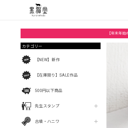
【年末年始の
カテゴリー
【NEW】新作
【在庫限り】SALE作品
500円以下商品
先生スタンプ
古墳・ハニワ