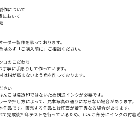
製作について
品において
変更
れ
オーダー製作を承っております。
合は必ず「ご購入前に」ご相談ください。
ンコのこだわり
つ丁寧に手彫りして作っています。
材は指が痛まないよう角を削っております。
ださい
はんこは浸透印ではないため別途インクが必要です。
ラーや押し方によって、見本写真の通りにならない場合があります。
本作品です。販売する作品とは印面が若干異なる場合があります。
べて完成後押印テストを行っているため、はんこ部分にインクの付着