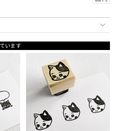
通報する
ています