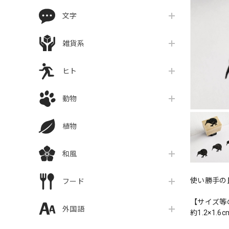
文字
雑貨系
ヒト
動物
植物
和風
使い勝手の
フード
【サイズ等
外国語
約1.2×1.6