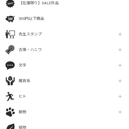
【在庫限り】SALE作品
500円以下商品
先生スタンプ
古墳・ハニワ
文字
雑貨系
ヒト
動物
植物