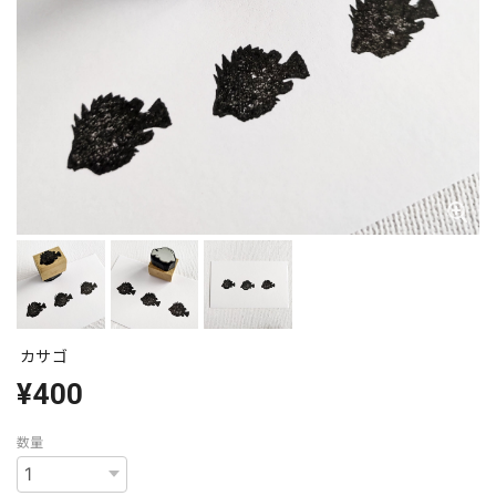
カサゴ
¥400
数量