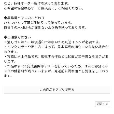
など、各種オーダー製作を承っております。
ご希望の場合は必ず「ご購入前に」ご相談ください。
◆黒猫堂ハンコのこだわり
ひとつひとつ丁寧に手彫りして作っています。
持ち手の木材は指が痛まないよう角を削っております。
◆ご注意ください
・消しゴムはんこは浸透印ではないため別途インクが必要です。
・インクカラーや押し方によって、見本写真の通りにならない場合が
あります。
・写真は見本作品です。販売する作品とは印面が若干異なる場合があ
ります。
・作品はすべて完成後押印テストを行っているため、はんこ部分にイ
ンクの付着跡が残っていますが、発送前に汚れ落とし処理をしており
ます。
この商品をアプリで見る
通報する