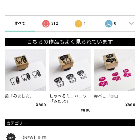
ショップの評価
すべて
312
1
0
こちらの作品もよく見られています
歯「みました」
しゃべるミニハニワ
赤べこ「OK」
「みたよ」
¥800
¥800
¥800
カテゴリー
【NEW】新作