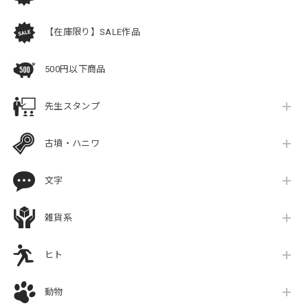
【在庫限り】SALE作品
500円以下商品
先生スタンプ
古墳・ハニワ
文字
雑貨系
ヒト
動物