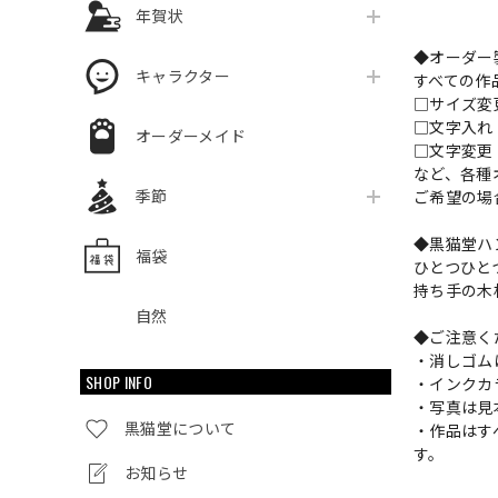
年賀状
◆オーダー
キャラクター
すべての作
□サイズ
□文字入
オーダーメイド
□文字変更
など、各種
季節
ご希望の場
◆黒猫堂ハ
福袋
ひとつひと
持ち手の木
自然
◆ご注意く
・消しゴム
SHOP INFO
・インクカ
・写真は見
黒猫堂について
・作品はす
す。
お知らせ