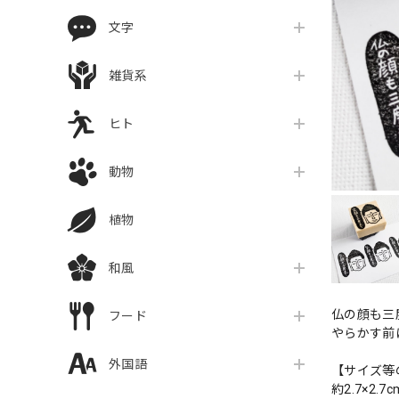
文字
雑貨系
ヒト
動物
植物
和風
仏の顔も三
フード
やらかす前
外国語
【サイズ等
約2.7×2.7c