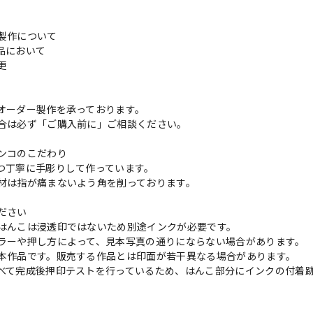
製作について
品において
変更
れ
オーダー製作を承っております。
合は必ず「ご購入前に」ご相談ください。
ンコのこだわり
つ丁寧に手彫りして作っています。
材は指が痛まないよう角を削っております。
ださい
はんこは浸透印ではないため別途インクが必要です。
ラーや押し方によって、見本写真の通りにならない場合があります。
本作品です。販売する作品とは印面が若干異なる場合があります。
べて完成後押印テストを行っているため、はんこ部分にインクの付着