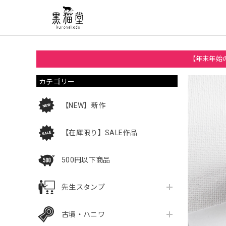
【年末年始の
カテゴリー
【NEW】新作
【在庫限り】SALE作品
500円以下商品
先生スタンプ
古墳・ハニワ