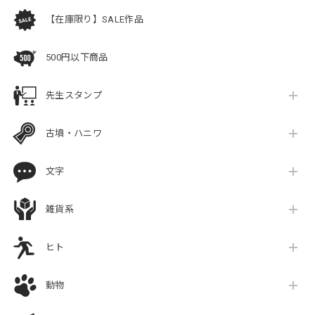
【在庫限り】SALE作品
500円以下商品
先生スタンプ
古墳・ハニワ
文字
雑貨系
ヒト
動物