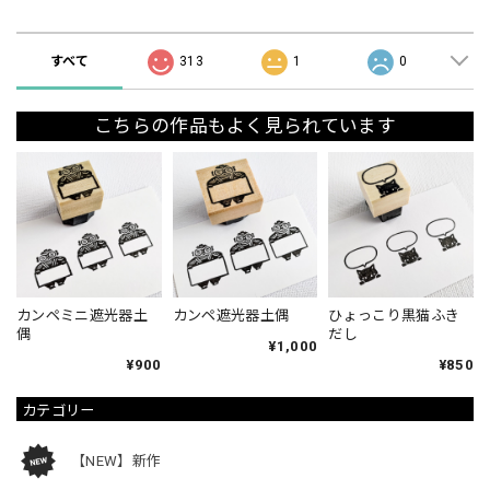
ショップの評価
すべて
313
1
0
こちらの作品もよく見られています
カンペミニ遮光器土
カンペ遮光器土偶
ひょっこり黒猫ふき
偶
だし
¥1,000
¥900
¥850
カテゴリー
【NEW】新作