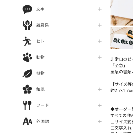
文字
雑貨系
ヒト
動物
非常口のピ
「至急」
至急の書類
植物
【サイズ等
和風
約2.7×1.7c
フード
◆オーダー
すべての作
外国語
□サイズ
□文字入