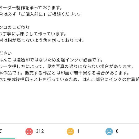
オーダー製作を承っております。
合は必ず「ご購入前に」ご相談ください。
ンコのこだわり
つ丁寧に手彫りして作っています。
材は指が痛まないよう角を削っております。
ださい
はんこは浸透印ではないため別途インクが必要です。
ラーや押し方によって、見本写真の通りにならない場合があります。
本作品です。販売する作品とは印面が若干異なる場合があります。
べて完成後押印テストを行っているため、はんこ部分にインクの付着
の評価
て
312
1
0