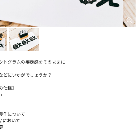
クトグラムの疾走感をそのままに
などにいかがでしょうか？
の仕様】
m
製作について
品において
変更
れ