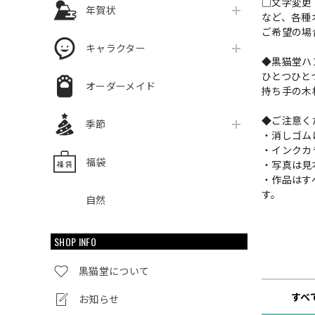
□文字変更
年賀状
など、各種
ご希望の場
キャラクター
◆黒猫堂ハ
ひとつひと
オーダーメイド
持ち手の木
◆ご注意く
季節
・消しゴム
・インクカ
福袋
・写真は見
・作品はす
す。
自然
SHOP INFO
ショップ
黒猫堂について
すべ
お知らせ