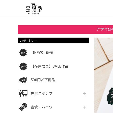
【年末年始の
カテゴリー
【NEW】新作
【在庫限り】SALE作品
500円以下商品
先生スタンプ
古墳・ハニワ