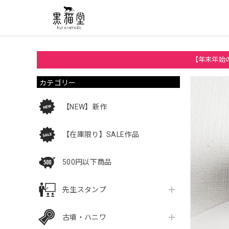
【年末年始の
カテゴリー
【NEW】新作
【在庫限り】SALE作品
500円以下商品
先生スタンプ
古墳・ハニワ