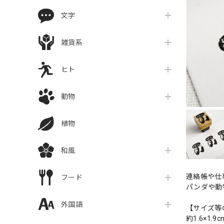
文字
雑貨系
ヒト
動物
植物
和風
連絡帳や仕
フード
パンダや動
外国語
【サイズ等
約1.6×1.9c