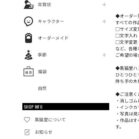
年賀状
◆オーダー
キャラクター
すべての作
□サイズ
□文字入
オーダーメイド
□文字変更
など、各種
季節
ご希望の場
◆黒猫堂ハ
福袋
ひとつひと
持ち手の木
自然
◆ご注意く
・消しゴム
SHOP INFO
・インクカ
・写真は見
黒猫堂について
・作品はす
す。
お知らせ