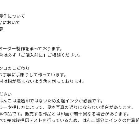
製作について
品において
変更
れ
オーダー製作を承っております。
合は必ず「ご購入前に」ご相談ください。
ンコのこだわり
つ丁寧に手彫りして作っています。
材は指が痛まないよう角を削っております。
ださい
はんこは浸透印ではないため別途インクが必要です。
ラーや押し方によって、見本写真の通りにならない場合があります。
本作品です。販売する作品とは印面が若干異なる場合があります。
べて完成後押印テストを行っているため、はんこ部分にインクの付着